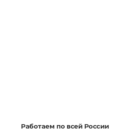
Как уменьшить последствия износа
асфальта в процессе эксплуатации
Как эффективно планировать
асфальтирование на больших
территориях
Работаем по всей России