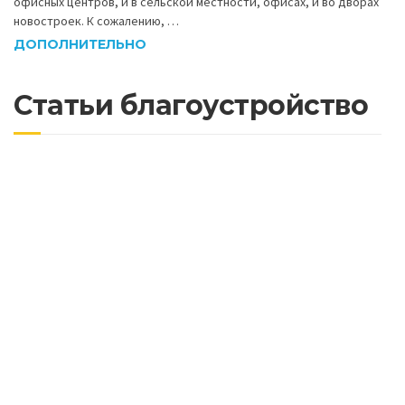
офисных центров, и в сельской местности, офисах, и во дворах
новостроек. К сожалению, …
ДОПОЛНИТЕЛЬНО
Статьи благоустройство
Почему важно асфальтировать дороги с
учетом будущих нагрузок