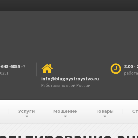
-648-6055
8.00 - 
+7-
-0251
работ
info@blagoystroystvo.ru
Работаем по всей России
Услуги
Мощение
Товары
Ст