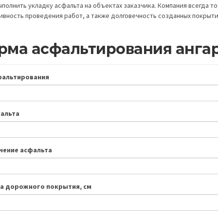
ыполнить укладку асфальта на объектах заказчика. Компания всегда т
вность проведения работ, а также долговечность созданных покрыти
рма асфальтирования анга
фальтирования
фальта
чение асфальта
а дорожного покрытия, см