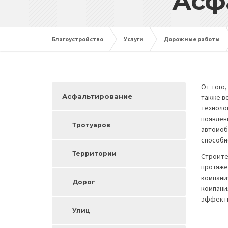
Асф
Благоустройство
Услуги
Дорожные работы
От того
Асфальтирование
также в
техноло
появлен
Тротуаров
автомоб
способн
Территории
Строите
протяже
компани
Дорог
компани
эффекти
Улиц