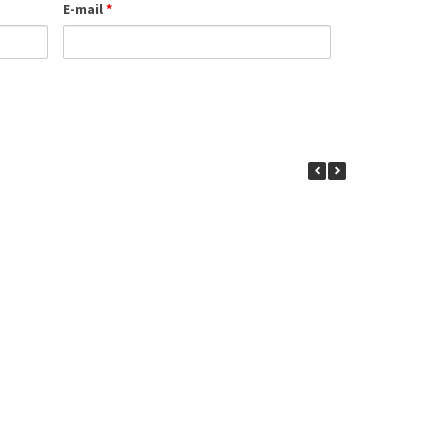
E-mail
*
 на транспортные
в городе