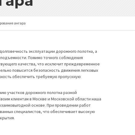
гара
рование ангара
долговечность эксплуатации дорожного полотна, а
оподъемности. Помимо точного соблюдения
твующего качества, что исключит преждевременное
тельно повысится безопасность движения легковых
ожность обеспечить требуемую пропускную
нию участков дорожного полотна разной
Своим клиентам в Москве и Московской области наша
взаимовыгодной основе. При проведении работ
ванных специалистов, что обеспечивает высокую
крытия.