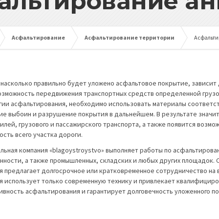
альтирование ан
Асфальтирование
Асфальтирование территории
Асфальти
, насколько правильно будет уложено асфальтовое покрытие, зависит 
озможность передвижения транспортных средств определенной груз
гии асфальтирования, необходимо использовать материалы соответс
ие выбоин и разрушение покрытия в дальнейшем. В результате значи
илей, грузового и пассажирского транспорта, а также появится возм
ость всего участка дороги.
льная компания «blagoystroystvo» выполняет работы по асфальтирова
нности, а также промышленных, складских и любых других площадок. 
я предлагает долгосрочное или кратковременное сотрудничество на 
я использует только современную технику и привлекает квалифициро
вность асфальтирования и гарантирует долговечность уложенного по