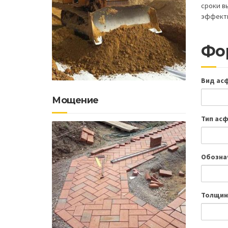
сроки в
эффекти
Фо
Вид ас
Мощение
Тип ас
Обозна
Толщин