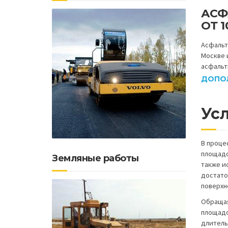
АСФ
ОТ 1
Асфальт
Москве и
асфальт
ДОПО
Ус
В проце
площадо
Земляные работы
также и
достато
поверхн
Обращая
площадо
длитель