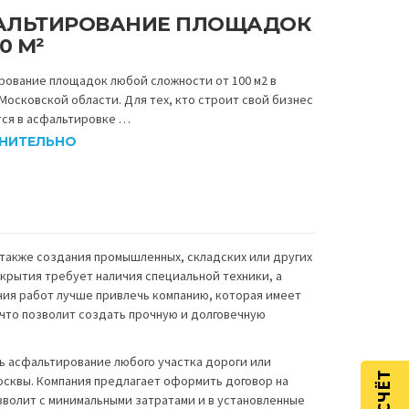
АЛЬТИРОВАНИЕ ПЛОЩАДОК
0 М²
рование площадок любой сложности от 100 м2 в
Московской области. Для тех, кто строит свой бизнес
тся в асфальтировке …
НИТЕЛЬНО
 также создания промышленных, складских или других
крытия требует наличия специальной техники, а
ния работ лучше привлечь компанию, которая имеет
что позволит создать прочную и долговечную
ть асфальтирование любого участка дороги или
осквы. Компания предлагает оформить договор на
волит с минимальными затратами и в установленные