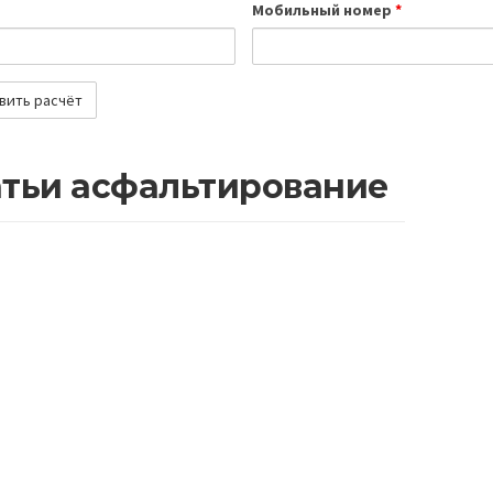
Мобильный номер
*
атьи асфальтирование
у важно асфальтировать дороги с
Влияние асфальта
учетом будущих нагрузок
потоки 