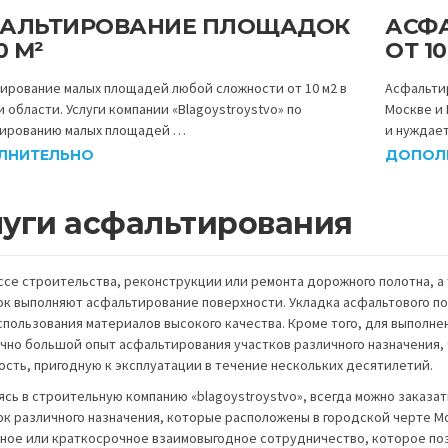
АЛЬТИРОВАНИЕ ПЛОЩАДОК
АСФ
0 М²
ОТ 10
ирование малых площадей любой сложности от 10 м2 в
Асфальти
 области. Услуги компании «Blagoystroystvo» по
Москве и 
ированию малых площадей …
и нуждае
ЛНИТЕЛЬНО
ДОПОЛ
луги асфальтирования
ссе строительства, реконструкции или ремонта дорожного полотна, а
к выполняют асфальтирование поверхности. Укладка асфальтового по
спользования материалов высокого качества. Кроме того, для выполне
чно большой опыт асфальтирования участков различного назначения, 
ость, пригодную к эксплуатации в течение нескольких десятилетий.
сь в строительную компанию «blagoystroystvo», всегда можно заказа
к различного назначения, которые расположены в городской черте М
ное или краткосрочное взаимовыгодное сотрудничество, которое поз