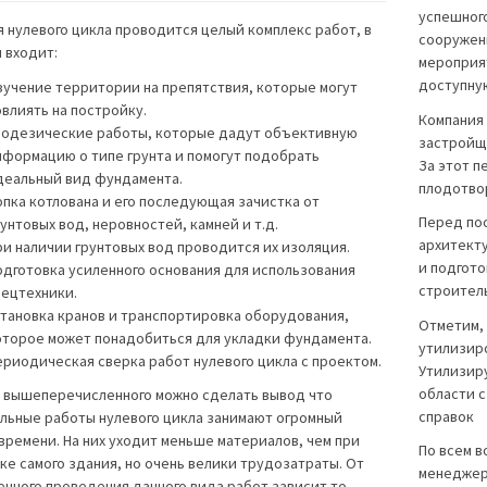
успешного
я нулевого цикла проводится целый комплекс работ, в
сооружен
 входит:
мероприя
доступну
зучение территории на препятствия, которые могут
влиять на постройку.
Компания 
еодезические работы, которые дадут объективную
застройщи
нформацию о типе грунта и помогут подобрать
За этот п
деальный вид фундамента.
плодотво
опка котлована и его последующая зачистка от
Перед по
унтовых вод, неровностей, камней и т.д.
архитект
ри наличии грунтовых вод проводится их изоляция.
и подгот
одготовка усиленного основания для использования
строител
пецтехники.
становка кранов и транспортировка оборудования,
Отметим, 
оторое может понадобиться для укладки фундамента.
утилизиро
ериодическая сверка работ нулевого цикла с проектом.
Утилизир
области 
о вышеперечисленного можно сделать вывод что
справок
льные работы нулевого цикла занимают огромный
времени. На них уходит меньше материалов, чем при
По всем в
ке самого здания, но очень велики трудозатраты. От
менеджера
енного проведения данного вида работ зависит то,