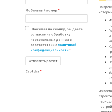
Во врем
Мобильный номер
*
который
И
по
Нажимая на кнопку, Вы даете
Г
согласие на обработку
и
персональных данных в
и
соответствии с
политикой
К
конфиденциальности
*
гр
П
П
с
Captcha
*
У
к
П
Из всег
строите
период 
построй
качеств