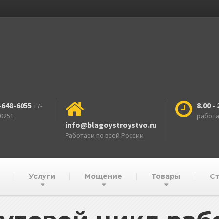
-648-6055
8.00 - 
+7-
-0251
работ
info@blagoystroystvo.ru
Работаем по всей России
Услуги
Мощение
Товары
Ст