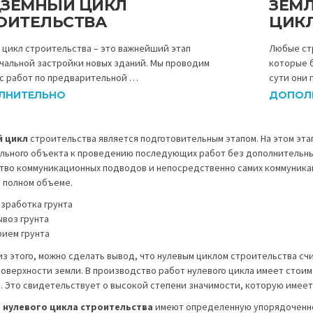
ЗЕМНЫЙ ЦИКЛ
ЗЕМ
ОИТЕЛЬСТВА
ЦИК
 цикл строительства – это важнейший этап
Любые ст
чальной застройки новых зданий. Мы проводим
которые б
с работ по предварительной …
сути они
ЛНИТЕЛЬНО
ДОПОЛ
й цикл
строительства является подготовительным этапом. На этом эт
льного объекта к проведению последующих работ без дополнительных
тво коммуникационных подводов и непосредственно самих коммуника
в полном объеме.
азработка грунта
ывоз грунта
рием грунта
из этого, можно сделать вывод, что нулевым циклом строительства с
поверхности земли. В производство работ нулевого цикла имеет сто
. Это свидетельствует о высокой степени значимости, которую имеет
 нулевого цикла строительства
имеют определенную упорядоченно