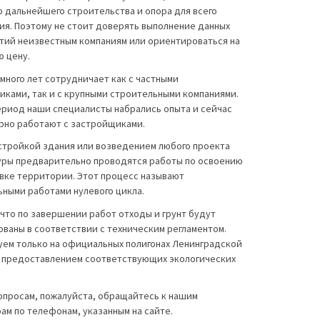
 дальнейшего строительства и опора для всего
ия. Поэтому не стоит доверять выполнение данных
тий неизвестным компаниям или ориентироваться на
ю цену.
много лет сотрудничает как с частными
ками, так и с крупными строительными компаниями.
ериод наши специалисты набрались опыта и сейчас
рно работают с застройщиками.
стройкой здания или возведением любого проекта
уры предварительно проводятся работы по освоению
овке территории. Этот процесс называют
ьными работами нулевого цикла.
что по завершении работ отходы и грунт будут
ваны в соответствии с техническим регламентом.
уем только на официальных полигонах Ленинградской
с предоставлением соответствующих экологических
опросам, пожалуйста, обращайтесь к нашим
м по телефонам, указанным на сайте.