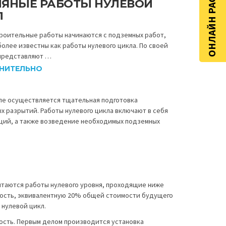
ОНЛАЙН РАСЧЁТ
ЛЯНЫЕ РАБОТЫ НУЛЕВОЙ
Л
роительные работы начинаются с подземных работ,
олее известны как работы нулевого цикла. По своей
 представляют …
НИТЕЛЬНО
апе осуществляется тщательная подготовка
 разрытий. Работы нулевого цикла включают в себя
ций, а также возведение необходимых подземных
читаются работы нулевого уровня, проходящие ниже
имость, эквивалентную 20% общей стоимости будущего
 нулевой цикл.
сть. Первым делом производится установка