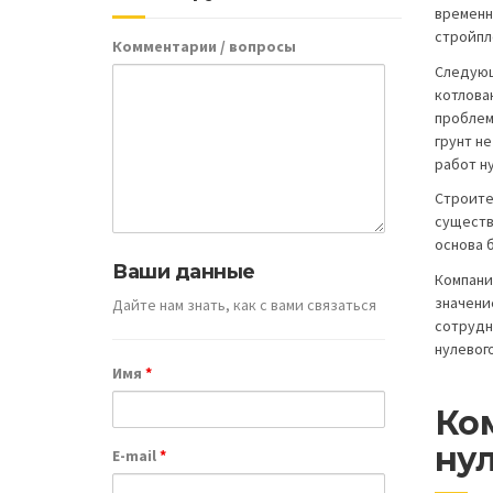
временн
стройпл
Комментарии / вопросы
Следующ
котлова
проблем
грунт н
работ ну
Строите
существ
основа 
Ваши данные
Компани
значени
Дайте нам знать, как с вами связаться
сотрудн
нулевог
Имя
*
Ко
ну
E-mail
*