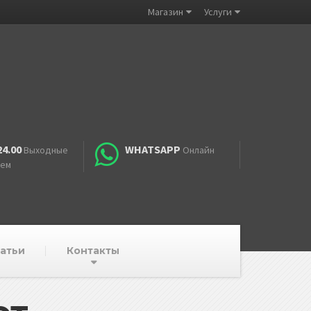
Магазин
Услуги
24.00
WHATSAPP
Выходные
Онлайн
аем
атьи
Контакты