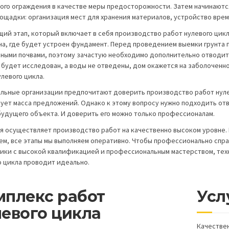
ого ограждения в качестве меры предосторожности. Затем начинаются
ощадки: организация мест для хранения материалов, устройство врем
ий этап, который включает в себя производство работ нулевого цикла
на, где будет устроен фундамент. Перед проведением выемки грунта 
ными почвами, поэтому зачастую необходимо дополнительно отводить
е будет исследован, а воды не отведены, дом окажется на заболоченн
левого цикла.
льные организации предпочитают доверить производство работ нуле
ует масса предложений. Однако к этому вопросу нужно подходить отв
будущего объекта. И доверить его можно только профессионалам.
я осуществляет производство работ на качественно высоком уровне. 
ем, все этапы мы выполняем оперативно. Чтобы профессионально справ
ики с высокой квалификацией и профессиональным мастерством, техн
о цикла проводит идеально.
мплекс работ
Усл
левого цикла
Качествен