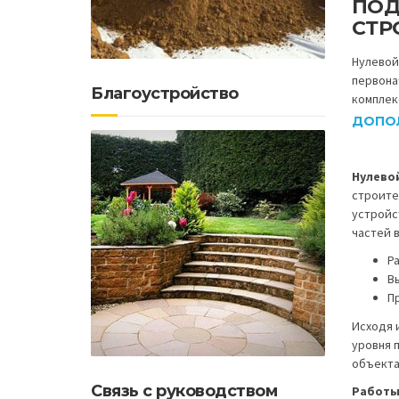
ПОД
СТР
Нулевой
первона
Благоустройство
комплек
ДОПО
Нулево
строите
устройс
частей 
Р
В
П
Исходя 
уровня 
объекта
Связь с руководством
Работы