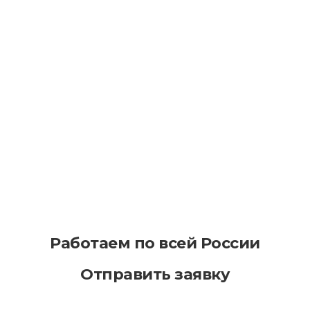
Как уменьшить последствия износа
асфальта в процессе эксплуатации
Как эффективно планировать
асфальтирование на больших
территориях
Работаем по всей России
Отправить заявку