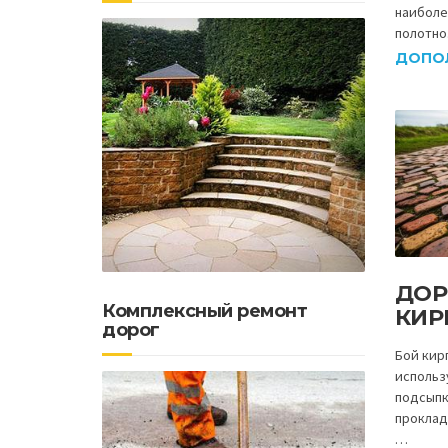
наиболе
полотно
ДОПО
ДОР
Комплексный ремонт
КИР
дорог
Бой кир
использ
подсыпк
проклад
…