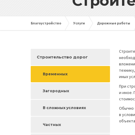
Строите
Благоустройство
Услуги
Дорожные работы
Строите
Строительство дорог
необход
вложени
технику
Временных
иных ус
При стр
Загородных
и иное.
стоимос
В сложных условиях
Обычно 
в услов
объекта
Частных