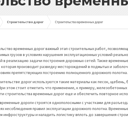
льство временн
Строительство дорог
Строительство временных дорог
льство временных дорог важный этап строительных работ, позволяю
имых грузов в условиях нарушения эксплуатационных условий реально
й в реализацию задачи построения дорожных сетей. Также временные
, которая производит разведку месторождений в подмытых и заболоч
ловиях препятствующих построению полноценного дорожного полотна.
оительстве дорог используются такие материалы как песок, щебень, 
 При этом стоит отметить что применение, к примеру, железобетонных
ти строительства временных дорог еще и обеспечить повторное испо
временные дороги строятся однополосными с участками для разъезда
иях несоблюдения правил эксплуатации дорожного полотна. Временные
м инфроструктуры и наладить логистику вплоть до завершения строи