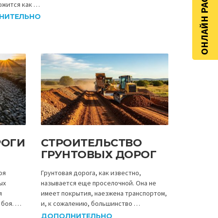
ОНЛАЙН РАСЧЁТ
ожится как …
НИТЕЛЬНО
РОГИ
СТРОИТЕЛЬСТВО
ГРУНТОВЫХ ДОРОГ
оя
Грунтовая дорога, как известно,
ых
называется еще проселочной. Она не
я
имеет покрытия, наезжена транспортом,
 боя. …
и, к сожалению, большинство …
ДОПОЛНИТЕЛЬНО