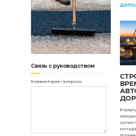
ДОПО
Связь с руководством
СТР
Комментарии / вопросы
ВРЕ
АВТ
ДОР
В приро
нередки
срочно 
коттедж
проливн