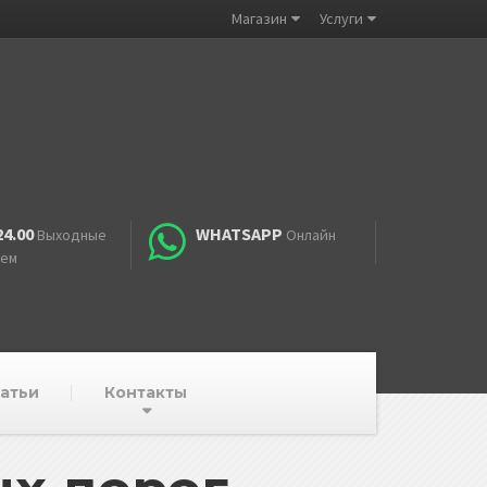
Магазин
Услуги
24.00
WHATSAPP
Выходные
Онлайн
аем
атьи
Контакты