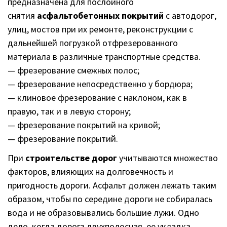
дальнейшей погрузкой отфрезерованного
материала в различные транспортные средства.
— фрезерование смежных полос;
— фрезерование непосредственно у бордюра;
— клиновое фрезерование с наклоном, как в
правую, так и в левую сторону;
— фрезерование покрытий на кривой;
— фрезерование покрытий.
При
cтроительстве дорог
учитываются множество
факторов, влияющих на долговечность и
пригодность дороги. Асфальт должен лежать таким
образом, чтобы по середине дороги не собиралась
вода и не образовывались большие лужи. Одно
дело, когда дорога двухполосная, ее укладка
элементарна, другое дело, когда дорога является 3-
х полосная и более, тут уже человеку не справиться