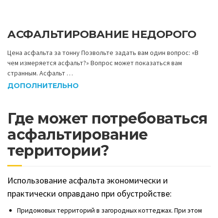
Цена асфальта за тонну Позвольте задать вам один вопрос: «В
чем измеряется асфальт?» Вопрос может показаться вам
странным. Асфальт …
ДОПОЛНИТЕЛЬНО
Где может потребоваться
асфальтирование
территории?
Использование асфальта экономически и
практически оправдано при обустройстве:
Придомовых территорий в загородных коттеджах. При этом
мы можем предложить в качестве определенных
дизайнерских решений использование так называемого
цветного асфальта. Ваш участок будет выглядеть
действительно неповторимо и необычно.