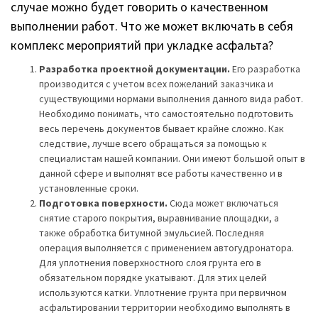
Разработка проектной документации.
Его разработка
производится с учетом всех пожеланий заказчика и
существующими нормами выполнения данного вида работ.
Необходимо понимать, что самостоятельно подготовить
весь перечень документов бывает крайне сложно. Как
следствие, лучше всего обращаться за помощью к
специалистам нашей компании. Они имеют большой опыт в
данной сфере и выполнят все работы качественно и в
установленные сроки.
Подготовка поверхности.
Сюда может включаться
снятие старого покрытия, выравнивание площадки, а
также обработка битумной эмульсией. Последняя
операция выполняется с применением автогудронатора.
Для уплотнения поверхностного слоя грунта его в
обязательном порядке укатывают. Для этих целей
используются катки. Уплотнение грунта при первичном
асфальтировании территории необходимо выполнять в
обязательном порядке. Это предотвратит быстрое
разрушение покрытия, а также обеспечит большую
ремонтопригодность конструкции в будущем.
Укладка асфальта.
Далее, после битумной обработки,