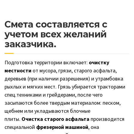
Смета составляется с
учетом всех желаний
заказчика.
Подготовка территории включает:
очистку
местности
от мусора, грязи, старого асфальта,
деревьев (при наличии разрешения) и утрамбовка
рыхлых и мягких мест. Грязь убирается тракторами
спец.техниками и грейдерами, после чего
засыпаются более твердым материалом: песком,
щебнем или укладываются блочные
плиты.
Очистка старого асфальта
производится
специальной
фрезерной машиной
, она
предназначена для послойного
снятия
асфальтобетонных покрытий
с автодорог,
улиц, мостов при их ремонте, реконструкции с