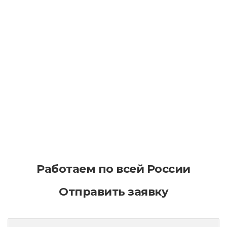
Как уменьшить последствия износа
асфальта в процессе эксплуатации
Как эффективно планировать
асфальтирование на больших
территориях
Работаем по всей России
Отправить заявку