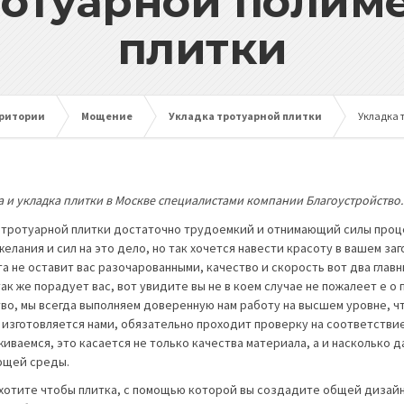
ротуарной полим
плитки
рритории
Мощение
Укладка тротуарной плитки
Укладка 
а и укладка плитки в Москве специалистами компании Благоустройство.
 тротуарной плитки достаточно трудоемкий и отнимающий силы процес
желания и сил на это дело, но так хочется навести красоту в вашем з
та не оставит вас разочарованными, качество и скорость вот два глав
ак же порадует вас, вот увидите вы не в коем случае не пожалеет е о
тво, мы всегда выполняем доверенную нам работу на высшем уровне, ч
 изготовляется нами, обязательно проходит проверку на соответств
иваемся, это касается не только качества материала, а и насколько 
ющей среды.
 хотите чтобы плитка, с помощью которой вы создадите общей дизайн