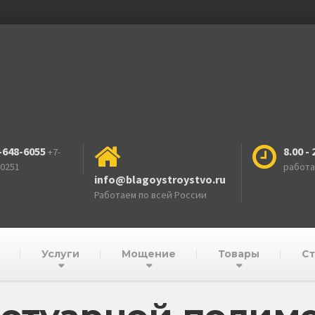
-648-6055
8.00 - 
+7-
-0251
работ
info@blagoystroystvo.ru
Работаем по всей России
Услуги
Мощение
Товары
Ст