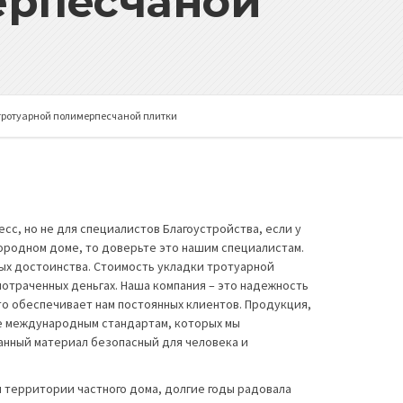
ерпесчаной
тротуарной полимерпесчаной плитки
с, но не для специалистов Благоустройства, если у
агородном доме, то доверьте это нашим специалистам.
ных достоинства. Стоимость укладки тротуарной
 потраченных деньгах. Наша компания – это надежность
то обеспечивает нам постоянных клиентов. Продукция,
ие международным стандартам, которых мы
данный материал безопасный для человека и
 территории частного дома, долгие годы радовала