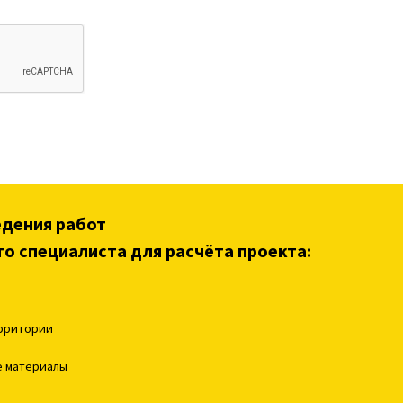
едения работ
го специалиста для расчёта проекта:
ерритории
е материалы