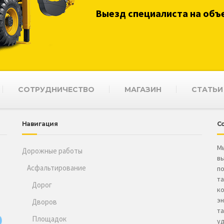
Выезд специалиста на объ
СОТРУДНИЧЕСТВО
МАГАЗИН
СТАТЬИ
Навигация
С
Мы
Дорожные работы
вы
Асфальтирование
по
та
Дорог
к
эн
Дворов
т
Площадок
уд