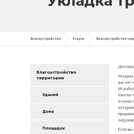
Укладка т
Благоустройство
Услуги
Благоустройство те
Доставк
Благоустройство
Укладка
территории
вас нет 
Их рабо
плитки т
Зданий
и качес
которая
Дома
придерж
окружа
Площадок
Если вы