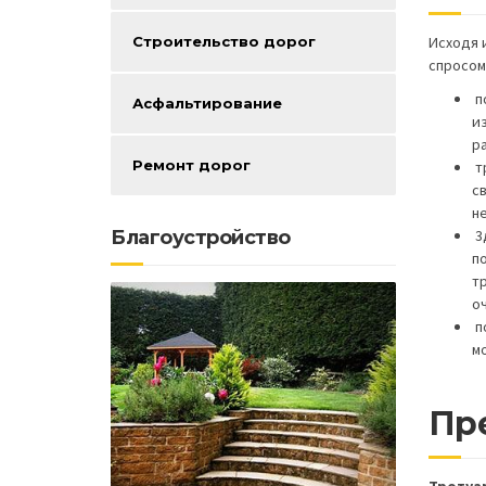
Исходя 
Строительство дорог
спросом
п
Асфальтирование
из
р
Ремонт дорог
т
с
н
Благоустройство
3
п
т
оч
п
м
Пр
Тротуа