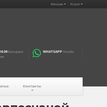
Магазин
Услуги
24.00
WHATSAPP
Выходные
Онлайн
аем
атьи
Контакты