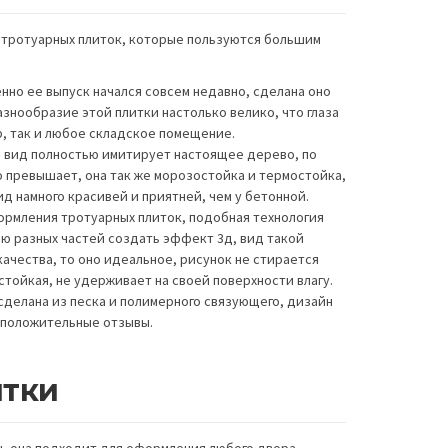
 тротуарных плиток, которые пользуются большим
нно ее выпуск начался совсем недавно, сделана оно
азнообразие этой плитки настолько велико, что глаза
, так и любое складское помещение.
е вид полностью имитирует настоящее дерево, по
о превышает, она так же морозостойка и термостойка,
д намного красивей и приятней, чем у бетонной.
ормления тротуарных плиток, подобная технология
ью разных частей создать эффект 3д, вид такой
ачества, то оно идеальное, рисунок не стирается
стойкая, не удерживает на своей поверхности влагу.
сделана из песка и полимерного связующего, дизайн
 положительные отзывы.
итки
дь она подходит для оформления любого двора,