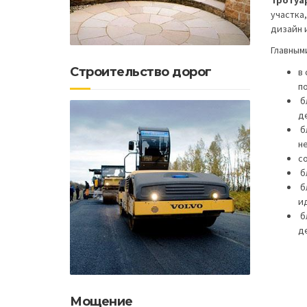
участка
дизайн 
Главным
Строительство дорог
в
п
б
д
б
не
с
б
б
и
б
д
Мощение