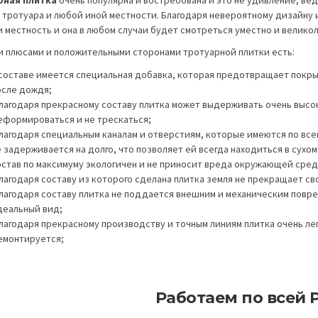
, тротуара и любой иной местности. Благодаря невероятному дизайну 
и местность и она в любом случаи будет смотреться уместно и великол
и плюсами и положительными сторонами тротуарной плитки есть:
 составе имеется специальная добавка, которая предотвращает покр
осле дождя;
лагодаря прекрасному составу плитка может выдерживать очень высок
еформироваться и не трескаться;
лагодаря специальным каналам и отверстиям, которые имеются по всей
 задерживается на долго, что позволяет ей всегда находиться в сухом
остав по максимуму экологичен и не приносит вреда окружающей сред
лагодаря составу из которого сделана плитка земля не прекращает св
лагодаря составу плитка не поддается внешним и механическим повре
деальный вид;
лагодаря прекрасному производству и точным линиям плитка очень лег
емонтируется;
Работаем по всей 