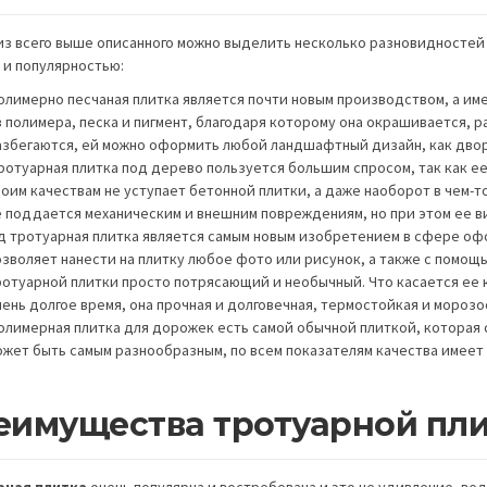
из всего выше описанного можно выделить несколько разновидностей
 и популярностью:
олимерно песчаная плитка является почти новым производством, а име
 полимера, песка и пигмент, благодаря которому она окрашивается, р
азбегаются, ей можно оформить любой ландшафтный дизайн, как двор
ротуарная плитка под дерево пользуется большим спросом, так как е
воим качествам не уступает бетонной плитки, а даже наоборот в чем-т
е поддается механическим и внешним повреждениям, но при этом ее ви
д тротуарная плитка является самым новым изобретением в сфере оф
озволяет нанести на плитку любое фото или рисунок, а также с помощ
ротуарной плитки просто потрясающий и необычный. Что касается ее к
ень долгое время, она прочная и долговечная, термостойкая и морозо
олимерная плитка для дорожек есть самой обычной плиткой, которая 
ожет быть самым разнообразным, по всем показателям качества имеет
еимущества тротуарной пл
рная плитка
очень популярна и востребована и это не удивление, ве