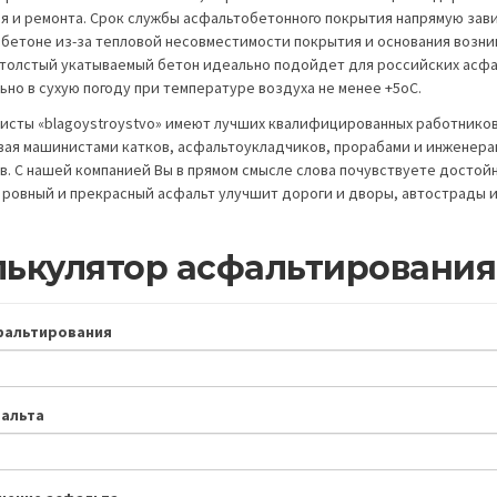
я и ремонта. Срок службы асфальтобетонного покрытия напрямую зави
бетоне из-за тепловой несовместимости покрытия и основания возн
 толстый укатываемый бетон идеально подойдет для российских асф
ьно в сухую погоду при температуре воздуха не менее +5oC.
исты «blagoystroystvo» имеют лучших квалифицированных работников,
вая машинистами катков, асфальтоукладчиков, прорабами и инженерам
в. С нашей компанией Вы в прямом смысле слова почувствуете досто
а ровный и прекрасный асфальт улучшит дороги и дворы, автострады и
лькулятор асфальтирования
фальтирования
фальта