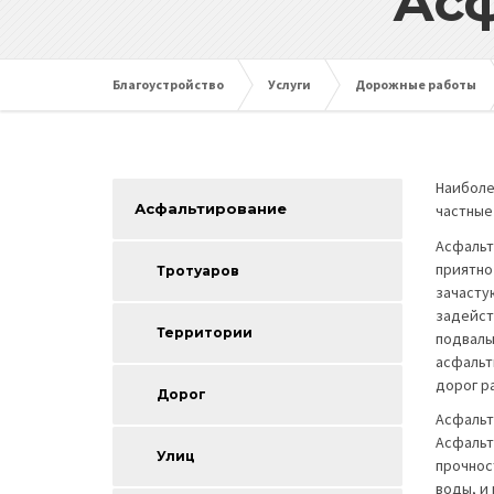
Асф
Благоустройство
Услуги
Дорожные работы
Наиболе
Асфальтирование
частные
Асфальт
приятно
Тротуаров
зачасту
задейст
Территории
подвалы
асфальт
дорог р
Дорог
Асфальт
Асфальт
Улиц
прочнос
воды, и