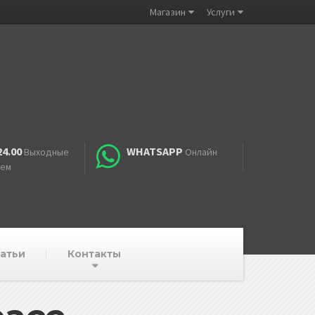
Магазин
Услуги
24.00
WHATSAPP
Выходные
Онлайн
аем
атьи
Контакты