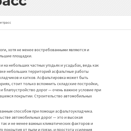
расс
е трасс
ги, хотя не менее востребованными являются и
ольшие площадки.
 на небольших частных угодьях и усадьбах, ведь как
ровке небольших территорий асфальтные работы
кладчиков и катков. Асфальтировка может быть
ориях, стоит только вспомнить складские постройки,
 и благоустройство дорог — очень важное условие при
кавшемся покрытии. Строительство автомобильных
ованным способом при помощи асфальтоукладчика.
стве автомобильных дорог — это и высокая
 так и не менее важных климатических факторов и
о покрытия от пыли и грязи, и простота усиления