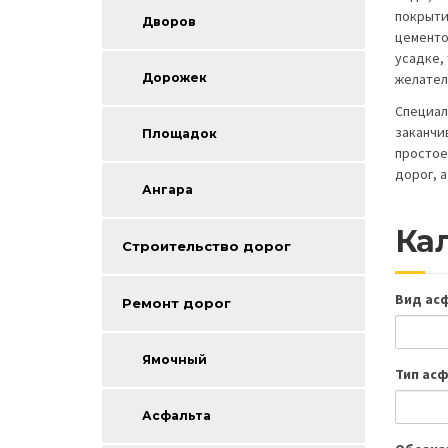
покрыти
Дворов
цементо
усадке,
Дорожек
желател
Специал
заканчи
Площадок
простое
дорог, 
Ангара
Ка
Строительство дорог
Вид ас
Ремонт дорог
Ямочный
Тип ас
Асфальта