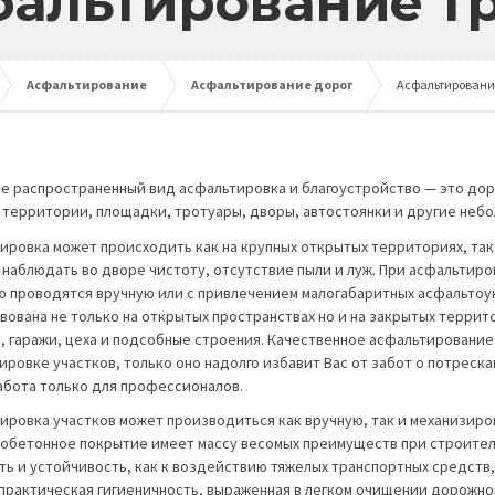
альтирование т
Асфальтирование
Асфальтирование дорог
Асфальтировани
е распространенный вид асфальтировка и благоустройство — это доро
 территории, площадки, тротуары, дворы, автостоянки и другие неб
ировка может происходить как на крупных открытых территориях, так и
 наблюдать во дворе чистоту, отсутствие пыли и луж. При асфальти
ю проводятся вручную или с привлечением малогабаритных асфальтоу
вована не только на открытых пространствах но и на закрытых террит
, гаражи, цеха и подсобные строения. Качественное асфальтирование
ировке участков, только оно надолго избавит Вас от забот о потрес
абота только для профессионалов.
ировка участков может производиться как вручную, так и механизир
обетонное покрытие имеет массу весомых преимуществ при строитель
ть и устойчивость, как к воздействию тяжелых транспортных средств,
 практическая гигиеничность, выраженная в легком очищении дорожног