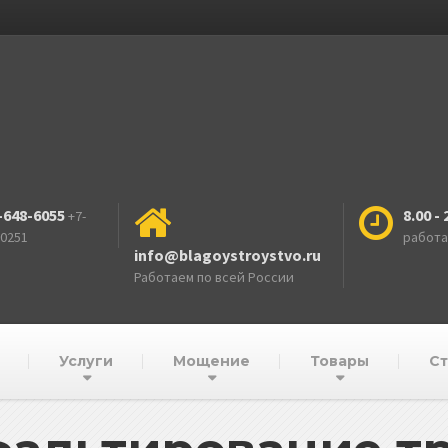
-648-6055
8.00 - 
+7-
-0251
работ
info@blagoystroystvo.ru
Работаем по всей России
Услуги
Мощение
Товары
Ст