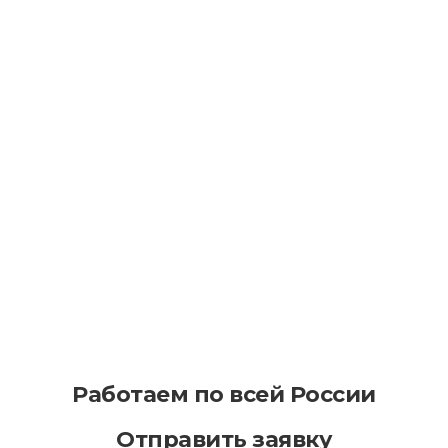
Как уменьшить последствия износа
асфальта в процессе эксплуатации
Как эффективно планировать
асфальтирование на больших
территориях
Работаем по всей России
Отправить заявку