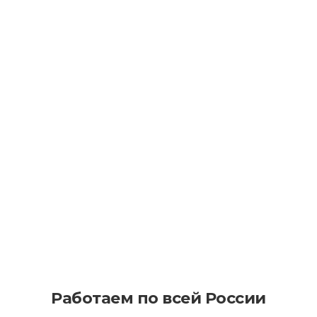
Как уменьшить последствия износа
асфальта в процессе эксплуатации
Как эффективно планировать
асфальтирование на больших
территориях
Работаем по всей России