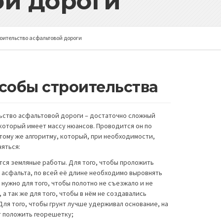
ой дороги
оительство асфальтовой дороги
собы строительства
ьство асфальтовой дороги – достаточно сложный
который имеет массу нюансов. Проводится он по
тому же алгоритму, который, при необходимости,
яться:
тся земляные работы. Для того, чтобы проложить
 асфальта, по всей её длине необходимо выровнять
о нужно для того, чтобы полотно не съезжало и не
, а так же для того, чтобы в нём не создавались
Для того, чтобы грунт лучше удерживал основание, на
т положить георешетку;