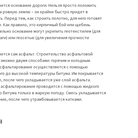
ается основание дороги. Нельзя просто положить
а ровную землю – он крайне быстро придет в
ь. Перед тем, как строить полотно, для него готовят
. Как правило, это кирпичный бой или щебень.
льно основание могут укрепить геотекстилем (для
аги) или геосетью (для увеличения прочности
ается сам асфальт. Строительство асфальтовой
зможно двумя способами: горячим и холодным.
асфальтирование осуществляется с помощью
ого до высокой температуры битума. Им покрывается
, после чего укладывается уже слой асфальта.
 асфальтирование проводится с помощью жидкого
 битума только в жаркую погоду. Смесь укладывается
ние, после чего утрамбовывается катками.
)