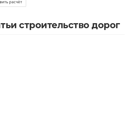
тьи строительство дорог
у важно асфальтировать дороги с
Влияние асфальта
учетом будущих нагрузок
потоки 