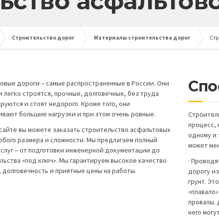
ьство асфальтов
Строительство дорог
Материалы строительства дорог
Стр
Спо
овые дороги – самые распространенные в России. Они
и легко строятся, прочные, долговечные, без труда
руются и стоят недорого. Кроме того, они
вают большие нагрузки и при этом очень ровные.
Строител
процесс, 
а сайте вы можете заказать строительство асфальтовых
одному и 
юбого размера и сложности. Мы предлагаем полный
может мен
услуг – от подготовки инженерной документации до
льства «под ключ». Мы гарантируем высокое качество
· Проводя
, долговечность и приятные цены на работы.
дорогу из
грунт. Эт
«плавало»
провалы. 
него могу