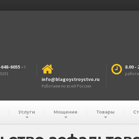
-648-6055
8.00 - 
+7-
-0251
работ
info@blagoystroystvo.ru
Работаем по всей России
Услуги
Мощение
Товары
Ст