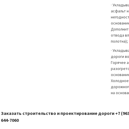
· Укладыв
асфальт н
негодност
основание
Дополните
отвода вл
полотна);
· Укладыв
дороги во
Горячее 
разогрет
основание
Холодное
дорожного
на основа
Заказать строительство и проектирование дороги +7 (963
644-7060