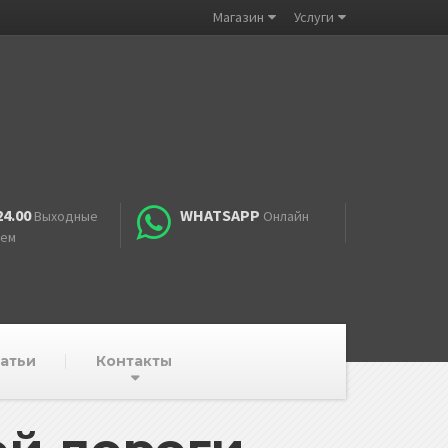
Магазин
Услуги
24.00
WHATSAPP
Выходные
Онлайн
аем
атьи
Контакты