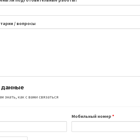
ены ли подготовительные работы?
тарии / вопросы
 данные
м знать, как с вами связаться
Мобильный номер
*