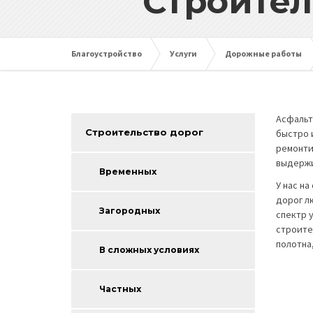
Строител
Благоустройство
Услуги
Дорожные работы
Асфальт
Строительство дорог
быстро 
ремонти
выдержи
Временных
У нас н
дорог л
Загородных
спектр 
строите
полотна
В сложных условиях
Частных