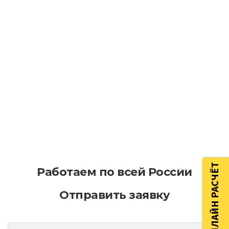
Как уменьшить последствия износа
асфальта в процессе эксплуатации
Как эффективно планировать
асфальтирование на больших
территориях
ОНЛАЙН РАСЧЁТ
Работаем по всей России
Отправить заявку