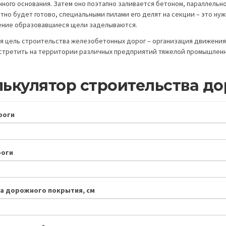
ного основания. Затем оно поэтапно заливается бетоном, параллельно
тно будет готово, специальными пилами его делят на секции – это нужн
ние образовавшиеся щели заделываются.
я цель строительства железобетонных дорог – организация движения 
стретить на территории различных предприятий тяжелой промышленн
ькулятор строительства до
роги
роги
а дорожного покрытия, см