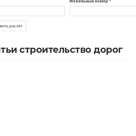
Мобильный номер
*
тьи строительство дорог
у важно асфальтировать дороги с
Влияние асфальта
учетом будущих нагрузок
потоки 