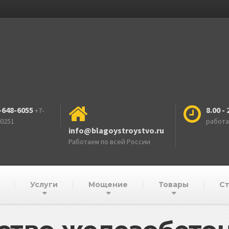
-648-6055
8.00 - 
+7-
-0251
работ
info@blagoystroystvo.ru
Работаем по всей России
Услуги
Мощение
Товары
Ст