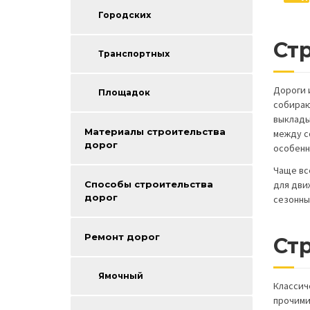
Городских
Ст
Транспортных
Дороги 
Площадок
собираю
выклады
Материалы строительства
между с
дорог
особенн
Чаще вс
для дви
Способы строительства
дорог
сезонных
Ремонт дорог
Ст
Ямочный
Классич
прочими