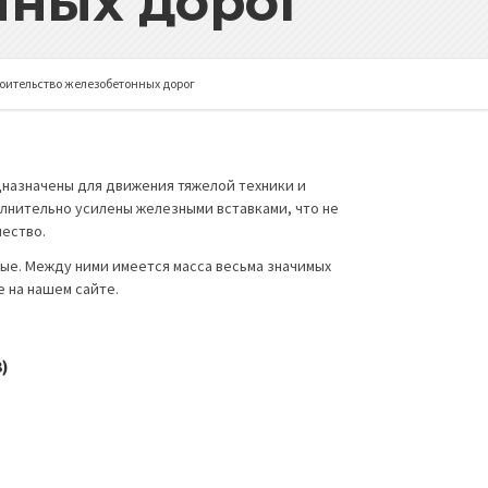
нных дорог
оительство железобетонных дорог
дназначены для движения тяжелой техники и
олнительно усилены железными вставками, что не
чество.
ые. Между ними имеется масса весьма значимых
е на нашем сайте.
)