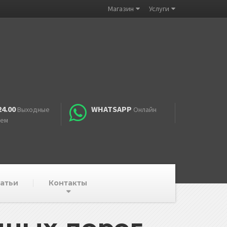
Магазин
Услуги
24.00
WHATSAPP
Выходные
Онлайн
аем
атьи
Контакты