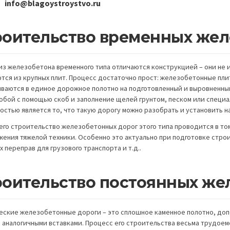
info@blagoystroystvo.ru
роительство временных жел
из железобетона временного типа отличаются конструкцией – они не и
тся из крупных плит. Процесс достаточно прост: железобетонные пли
ваются в единое дорожное полотно на подготовленный и выровненный
обой с помощью скоб и заполнение щелей грунтом, песком или специ
остью является то, что такую дорогу можно разобрать и установить н
его строительство железобетонных дорог этого типа проводится в том
жения тяжелой техники. Особенно это актуально при подготовке стро
 переправ для грузового транспорта и т.д..
роительство постоянных же
еские железобетонные дороги – это сплошное каменное полотно, доп
 аналогичными вставками. Процесс его строительства весьма трудоем