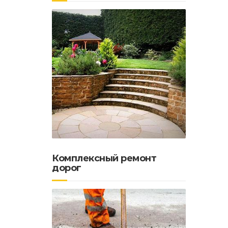
Почем
Комплексный ремонт
дорог
Как
можн