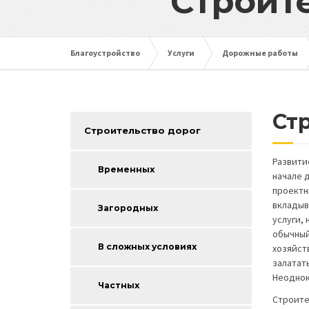
Строите
Благоустройство
Услуги
Дорожные работы
Ст
Строительство дорог
Развити
Временных
начале 
проектн
вкладыв
Загородных
услуги,
обычный
В сложных условиях
хозяйст
залатат
Неоднок
Частных
Строите