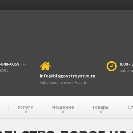
-648-6055
8.00 - 
+7-
-0251
работ
info@blagoystroystvo.ru
Работаем по всей России
Услуги
Мощение
Товары
Ст