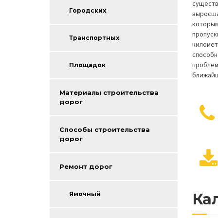
существ
Городских
выросша
которым
пропуск
Транспортных
километ
способн
проблем
Площадок
ближайш
Материалы строительства
дорог
Способы строительства
дорог
Ремонт дорог
Ямочный
Кал