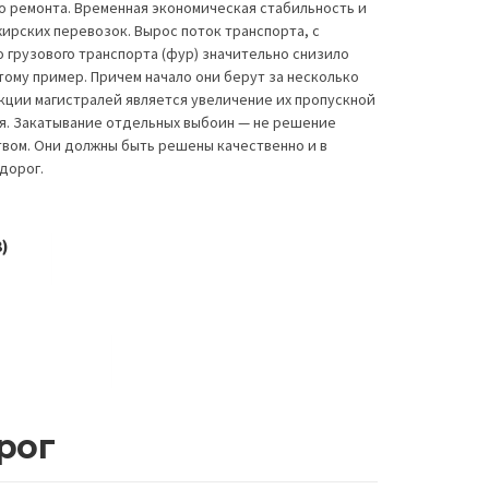
о ремонта. Временная экономическая стабильность и
жирских перевозок. Вырос поток транспорта, с
грузового транспорта (фур) значительно снизило
тому пример. Причем начало они берут за несколько
укции магистралей является увеличение их пропускной
ия. Закатывание отдельных выбоин — не решение
вом. Они должны быть решены качественно и в
дорог.
)
рог