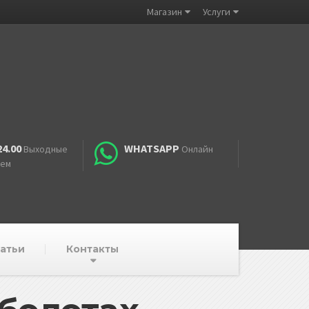
Магазин
Услуги
24.00
WHATSAPP
Выходные
Онлайн
аем
атьи
Контакты