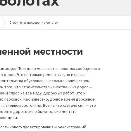
 болотах
Строительство дорог на болотах
ченной местности
м ходом. То и дело мелькают в новостях сообщения о
о дорог. Это не только ремонтные, но и новые
троительства обусловлен не только количеством
м того, что строительство качественных дорог —
окий спрос на все виды дорожных работ. Это и
о парковок. Как известно, долгое время дорожное
плачевном состоянии. Все на что хватало сил — это
емонте дорог можно было только мечтать.
риводили.
ность нового проектирования и реконструкций