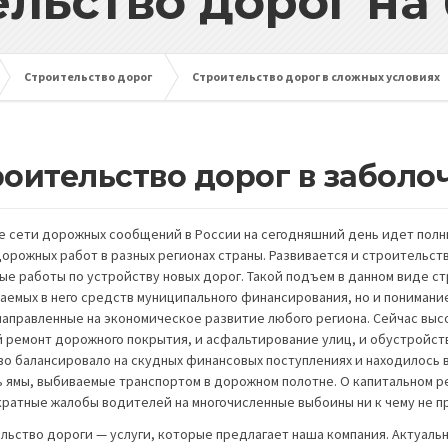
льство дорог на
Строительство дорог
Строительство дорог в сложных условиях
роительство дорог в заболо
е сети дорожных сообщений в России на сегодняшний день идет полны
дорожных работ в разных регионах страны. Развивается и строительств
ые работы по устройству новых дорог. Такой подъем в данном виде с
аемых в него средств муниципального финансирования, но и понимание
 направленные на экономическое развитие любого региона. Сейчас выс
 ремонт дорожного покрытия, и асфальтирование улиц, и обустройств
во балансировало на скудных финансовых поступлениях и находилось в 
ь ямы, выбиваемые транспортом в дорожном полотне. О капитальном р
ратные жалобы водителей на многочисленные выбоины ни к чему не п
льство дороги — услуги, которые предлагает наша компания. Актуаль