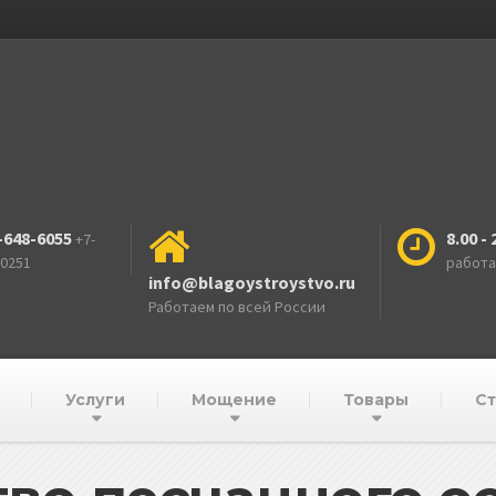
-648-6055
8.00 - 
+7-
-0251
работ
info@blagoystroystvo.ru
Работаем по всей России
Услуги
Мощение
Товары
Ст