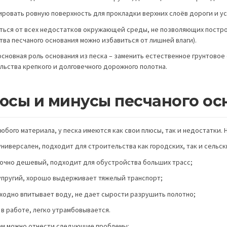
ировать ровную поверхность для прокладки верхних слоёв дороги и у
иться от всех недостатков окружающей среды, не позволяющих постр
тва песчаного основания можно избавиться от лишней влаги).
 основная роль основания из песка – заменить естественное грунтовое
льства крепкого и долговечного дорожного полотна.
юсы и минусы песчаного ос
любого материала, у песка имеются как свои плюсы, так и недостатки.
универсален, подходит для строительства как городских, так и сельск
точно дешевый, подходит для обустройства больших трасс;
 упругий, хорошо выдерживает тяжелый транспорт;
сходно впитывает воду, не дает сырости разрушить полотно;
 в работе, легко утрамбовывается.
ам можно отнести следующие проблемы: