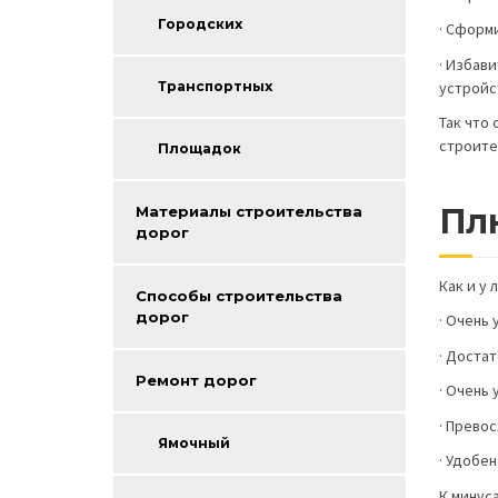
Городских
· Сформ
· Избав
устройс
Транспортных
Так что
строите
Площадок
Пл
Материалы строительства
дорог
Как и у 
Способы строительства
дорог
· Очень 
· Доста
Ремонт дорог
· Очень
· Прево
Ямочный
· Удобен
К минус