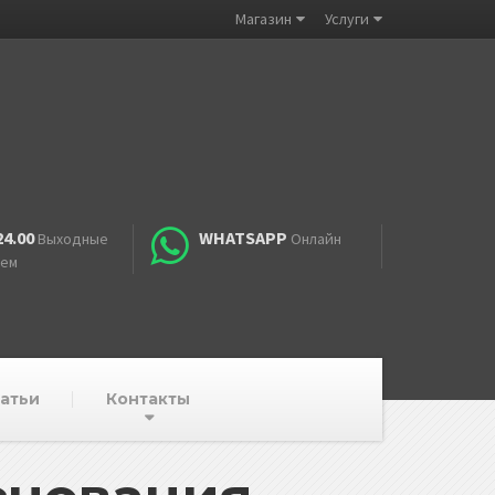
Магазин
Услуги
24.00
WHATSAPP
Выходные
Онлайн
аем
атьи
Контакты