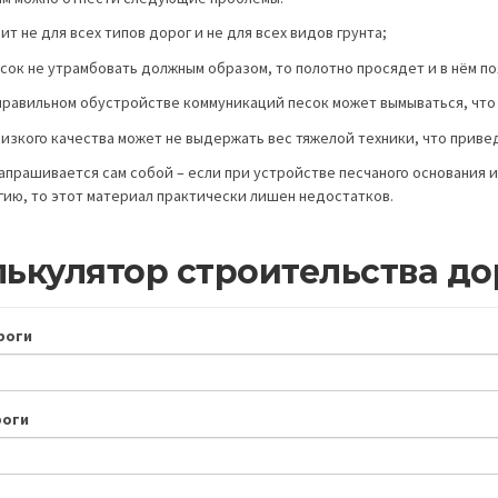
ит не для всех типов дорог и не для всех видов грунта;
есок не утрамбовать должным образом, то полотно просядет и в нём по
еправильном обустройстве коммуникаций песок может вымываться, что
 низкого качества может не выдержать вес тяжелой техники, что приве
апрашивается сам собой – если при устройстве песчаного основания 
гию, то этот материал практически лишен недостатков.
ькулятор строительства до
роги
роги