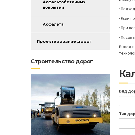
Асфальтобетонных
покрытий
· Подход
· Если п
Асфальта
· При н
· Песок
Проектирование дорог
Вывод н
техноло
Строительство дорог
Кал
Вид до
Тип до