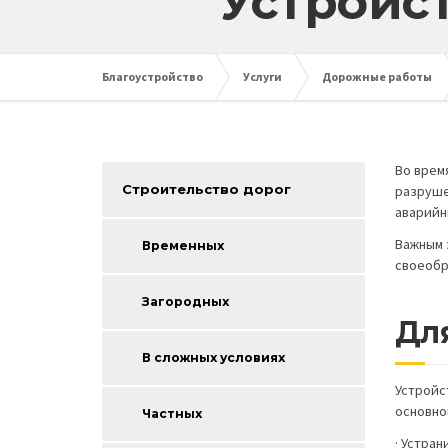
Устройс
Благоустройство
Услуги
Дорожные работы
Во врем
Строительство дорог
разруше
аварийн
Важным 
Временных
своеобр
Загородных
Дл
В сложных условиях
Устройс
основно
Частных
· Устра