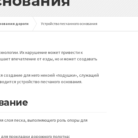
снования
нования дороги
Устройство песчанного основания
хнологии. Их нарушение может привести к
шает впечатление от езды, но и может создавать
ся создание для него некоей «подушки», служащей
водится устройство песчаного основания.
ование
ия слоя песка, выполняющего роль опоры для
м для прокладки дорожного полотна;