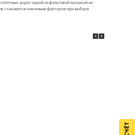
осёлочных дорог одной асфальтовой крошкой не
аев становится ключевым фактором при выборе
 на транспортные
в городе