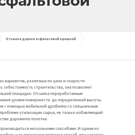
асфальтовой
Отсыпка дороги асфальтовой крошкой
о вариантов, различных по цене и скорости
ь себестоимость строительства, она позволяет
тельной площадке. Отсыпка переработанным
мания уровня поверхности до определенной высоты.
ов с помощью мобильной дробилки со специальным
 проблеме утилизации сырья, не только избавляющий
стве дорожного полотна.
 производиться несколькими способами. И одним из
томобильным движением является способ, при котором