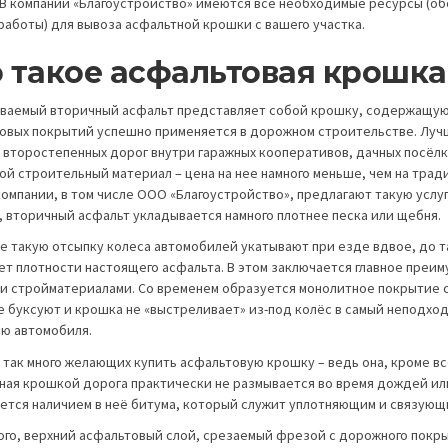
 В компании «Благоустройство» имеются все необходимые ресурсы (о
работы) для вывоза асфальтной крошки с вашего участка.
о такое асфальтовая крошка
ываемый вторичный асфальт представляет собой крошку, содержащую 
овых покрытий успешно применяется в дорожном строительстве. Лучш
второстепенных дорог внутри гаражных кооперативов, дачных посёлков 
ой строительный материал – цена на нее намного меньше, чем на трад
омпании, в том числе ООО «Благоустройство», предлагают такую услугу
, вторичный асфальт укладывается намного плотнее песка или щебня.
же такую отсыпку колеса автомобилей укатывают при езде вдвое, до т
ет плотности настоящего асфальта. В этом заключается главное преи
и стройматериалами. Со временем образуется монолитное покрытие с
не буксуют и крошка не «выстреливает» из-под колёс в самый неподхо
ю автомобиля.
 так много желающих купить асфальтовую крошку – ведь она, кроме все
ная крошкой дорога практически не размывается во время дождей или 
ется наличием в неё битума, который служит уплотняющим и связующ
ого, верхний асфальтовый слой, срезаемый фрезой с дорожного покры