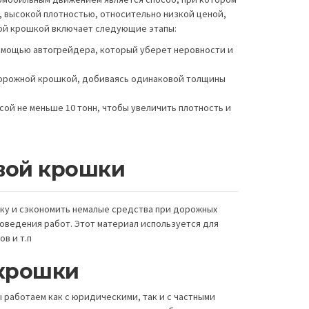
 высокой плотностью, относительно низкой ценой,
вой крошкой включает следующие этапы:
омощью автогрейдера, который уберет неровности и
дорожной крошкой, добиваясь одинаковой толщины
ой не меньше 10 тонн, чтобы увеличить плотность и
вой крошки
шку и сэкономить немалые средства при дорожных
оведения работ. Этот материал используется для
в и т.п
 крошки
 работаем как с юридическими, так и с частными