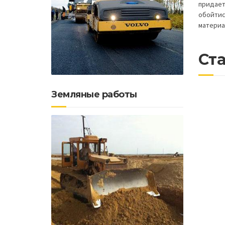
придает
обойтис
материа
Ста
Земляные работы
Почем