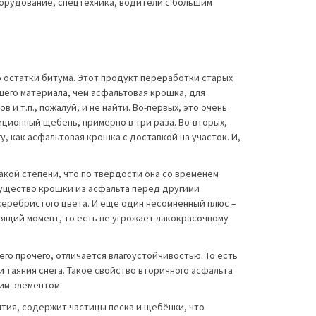
борудование, спецтехника, водители с большим
остатки битума. Этот продукт переработки старых
его материала, чем асфальтовая крошка, для
и т.п., пожалуй, и не найти. Во-первых, это очень
иционный щебень, примерно в три раза. Во-вторых,
, как асфальтовая крошка с доставкой на участок. И,
акой степени, что по твёрдости она со временем
мущество крошки из асфальта перед другими
еребристого цвета. И еще один несомненный плюс –
дящий момент, то есть не угрожает лакокрасочному
го прочего, отличается влагоустойчивостью. То есть
таяния снега. Такое свойство вторичного асфальта
им элементом.
тия, содержит частицы песка и щебёнки, что