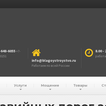
-648-6055
8.00 - 
+7-
-0251
работ
info@blagoystroystvo.ru
Работаем по всей России
Услуги
Мощение
Товары
Ст