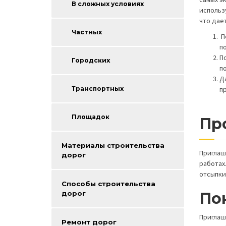
В сложных условиях
использ
что дае
Частных
П
п
П
Городских
п
Д
Транспортных
п
Площадок
Пр
Материалы строительства
Приглаш
дорог
работах
отсыпки
Способы строительства
По
дорог
Приглаш
Ремонт дорог