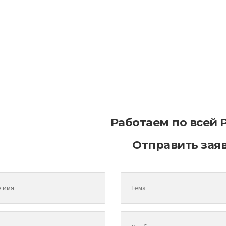
 уменьшить последствия износа
Как эффективн
фальта в процессе эксплуатации
асфальтирован
терри
Работаем по всей 
Отправить зая