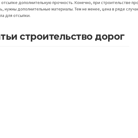
 отсыпке дополнительную прочность. Конечно, при строительстве пр
ь, нужны дополнительные материалы. Тем не менее, цена в ряде случ
ла для отсыпки.
тьи строительство дорог
у важно асфальтировать дороги с
Влияние асфальта
учетом будущих нагрузок
потоки 