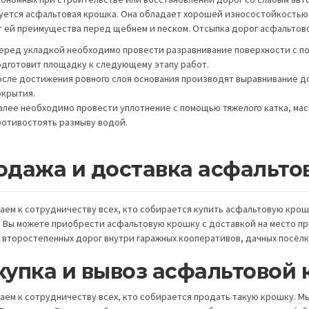
уется асфальтовая крошка. Она обладает хорошей износостойкостью,
т ей преимущества перед щебнем и песком. Отсыпка дорог асфальто
еред укладкой необходимо провести разравнивание поверхности с п
одготовит площадку к следующему этапу работ.
осле достижения ровного слоя основания производят выравнивание 
окрытия.
алее необходимо провести уплотнение с помощью тяжелого катка, масс
ротивостоять размыву водой.
одажа и доставка асфальто
аем к сотрудничеству всех, кто собирается купить асфальтовую кро
. Вы можете приобрести асфальтовую крошку с доставкой на место пр
 второстепенных дорог внутри гаражных кооперативов, дачных посёлко
купка и вывоз асфальтовой
аем к сотрудничеству всех, кто собирается продать такую крошку. Мы