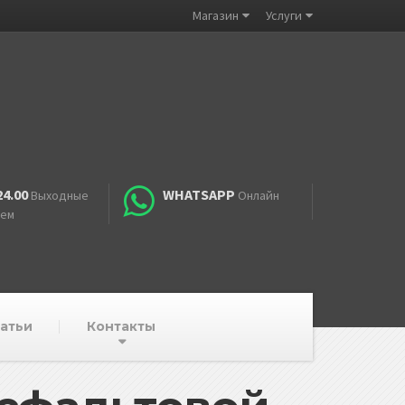
Магазин
Услуги
24.00
WHATSAPP
Выходные
Онлайн
аем
атьи
Контакты