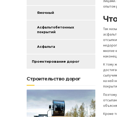
лицами.
опытом 
Ямочный
Чт
Асфальтобетонных
Так наз
покрытий
асфальт
отсыпки 
недорог
Асфальта
многие к
наконец
Проектирование дорог
К тому 
достига
сыпучим
Строительство дорог
на ней 
покрыти
Поэтому
отсыпан
объясня
Кроме т