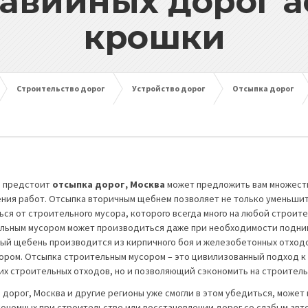
авийных дорог 
крошки
Строительство дорог
Устройство дорог
Отсыпка дорог
м предстоит
отсыпка дорог, Москва
может предложить вам множеств
ния работ. Отсыпка вторичным щебнем позволяет не только уменьшит
ься от строительного мусора, которого всегда много на любой строи
льным мусором может производиться даже при необходимости подни
ый щебень производится из кирпичного боя и железобетонных отход
ором. Отсыпка строительным мусором – это цивилизованный подход к
их строительных отходов, но и позволяющий сэкономить на строитель
 дорог, Москва и другие регионы уже смогли в этом убедиться, может
кономных при строительстве или восстановлении дорог со слабым ав