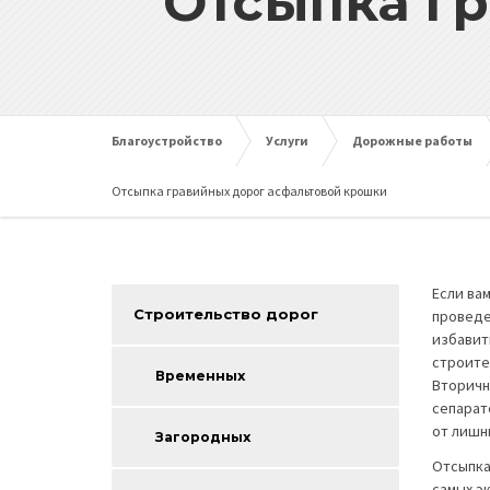
Отсыпка гр
Благоустройство
Услуги
Дорожные работы
Отсыпка гравийных дорог асфальтовой крошки
Если ва
Строительство дорог
проведе
избавит
строите
Временных
Вторичн
сепарат
от лишн
Загородных
Отсыпка
самых э