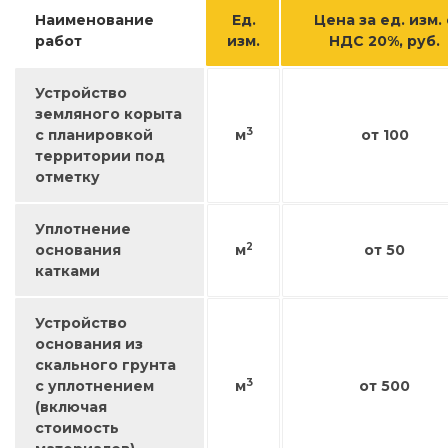
Наименование
Ед.
Цена за ед. изм. 
работ
изм.
НДС 20%, руб.
Устройство
земляного корыта
3
с планировкой
м
от 100
территории под
отметку
Уплотнение
2
основания
м
от 50
катками
Устройство
основания из
скального грунта
3
с уплотнением
м
от 500
(включая
стоимость