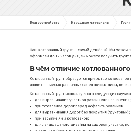
К
Благоустройство
Нерудные материалы
Грунт
Наш котлованный грунт — самый дешёвый. Мы можем по
оформлен до 12 часов дня, вы можете получить грунт 
В чём отличие котлованного
Котлованный грунт образуется при рытье котлованов 
является смесью различных слоев почвы: глины, песка 
Котлованный грунт используется в следующих случаях
• для выравнивания участков различного назначения;
• приготовление дорог перед асфальтированием;
• для выравнивания дорог без покрытия (грунтовых);
• при засыпке ям и котлованов;
• для ландшафтного дизайна на садовом участке, ко
• в низинах и болотистых местах для засыпки.