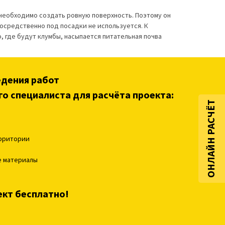
 необходимо создать ровную поверхность. Поэтому он
посредственно под посадки не используется. К
, где будут клумбы, насыпается питательная почва
едения работ
го специалиста для расчёта проекта:
ОНЛАЙН РАСЧЁТ
ерритории
е материалы
ект бесплатно!