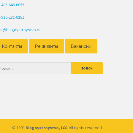
-495-648-6055
-926-231-0251
fo@blagoystroystvo.ru
Контакты
Реквизиты
Вакансии
© 1993
Blagoystroystvo, LCC
. All rights reserved.