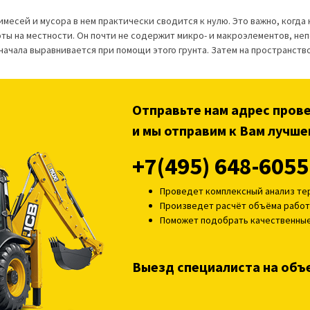
есей и мусора в нем практически сводится к нулю. Это важно, когда
ты на местности. Он почти не содержит микро- и макроэлементов, не
ачала выравнивается при помощи этого грунта. Затем на пространство
Отправьте нам адрес пров
и мы отправим к Вам лучше
+7(495) 648-6055
Проведет комплексный анализ т
Произведет расчёт объёма работ
Поможет подобрать качественны
Выезд специалиста на объ