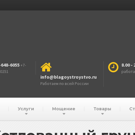
-648-6055
8.00 - 
+7-
-0251
работ
info@blagoystroystvo.ru
Работаем по всей России
Услуги
Мощение
Товары
Ст