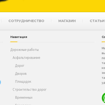
СОТРУДНИЧЕСТВО
МАГАЗИН
СТАТЬИ
Навигация
С
Мы
Дорожные работы
вы
Асфальтирование
по
та
Дорог
к
эн
Дворов
т
Площадок
уд
Строительство дорог
Временных