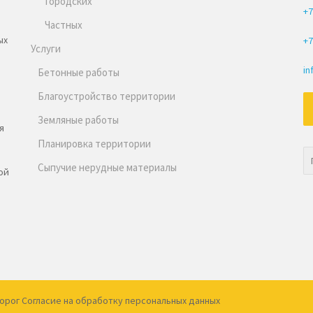
Городских
+7
Частных
ых
+7
Услуги
in
Бетонные работы
Благоустройство территории
Земляные работы
я
Планировка территории
Сыпучие нерудные материалы
ой
орог
Согласие на обработку
персональных данных