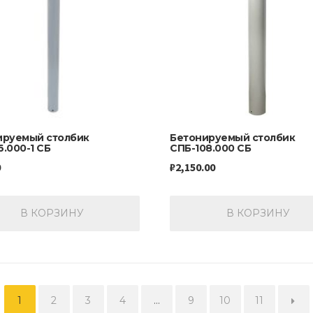
ируемый столбик
Бетонируемый столбик
.000-1 СБ
СПБ-108.000 СБ
0
₽
2,150.00
В КОРЗИНУ
В КОРЗИНУ
1
2
3
4
…
9
10
11
→