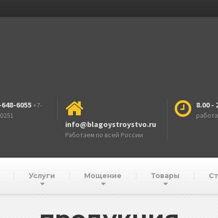
-648-6055
8.00 - 
+7-
-0251
работ
info@blagoystroystvo.ru
Работаем по всей России
Услуги
Мощение
Товары
Ст