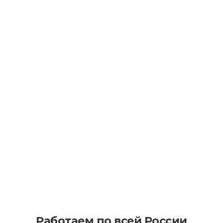
Как уменьшить последствия износа
асфальта в процессе эксплуатации
Как эффективно планировать
асфальтирование на больших
территориях
Работаем по всей России