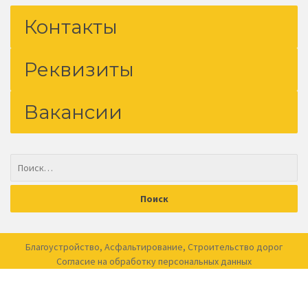
Контакты
Реквизиты
Вакансии
Благоустройство
,
Асфальтирование
,
Строительство дорог
Согласие на обработку
персональных данных
Сайт арендуется компанией —
оферта
© 1993
Blagoystroystvo, LCC
. All rights reserved.