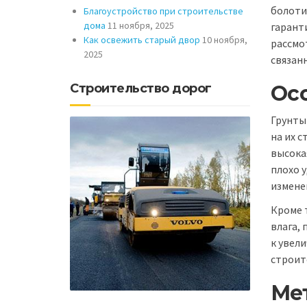
болоти
Благоустройство при строительстве
дома
11 ноября, 2025
гарант
Как освежить старый двор
10 ноября,
рассмо
2025
связанн
Ос
Строительство дорог
Грунты
на их 
высока
плохо 
измене
Кроме 
влага, 
к увел
строит
Ме