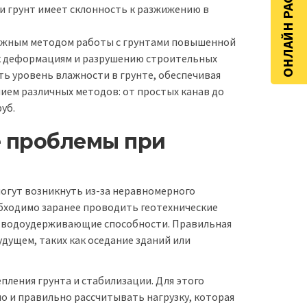
ОНЛАЙН РАСЧЁТ
сли грунт имеет склонность к разжижению в
важным методом работы с грунтами повышенной
 к деформациям и разрушению строительных
ь уровень влажности в грунте, обеспечивая
ием различных методов: от простых канав до
уб.
е проблемы при
огут возникнуть из-за неравномерного
обходимо заранее проводить геотехнические
го водоудерживающие способности. Правильная
дущем, таких как оседание зданий или
ления грунта и стабилизации. Для этого
о и правильно рассчитывать нагрузку, которая