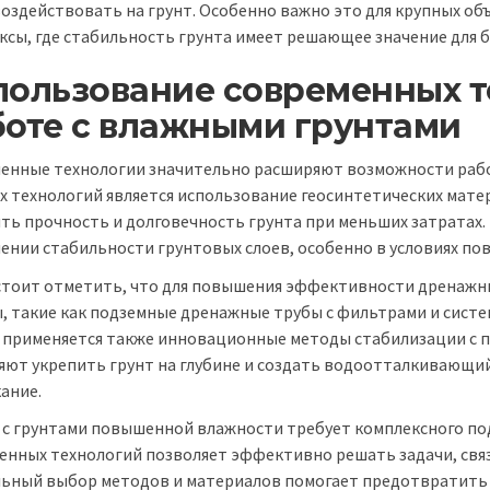
воздействовать на грунт. Особенно важно это для крупных объ
ксы, где стабильность грунта имеет решающее значение для б
пользование современных т
боте с влажными грунтами
енные технологии значительно расширяют возможности раб
их технологий является использование геосинтетических мат
ть прочность и долговечность грунта при меньших затратах.
шении стабильности грунтовых слоев, особенно в условиях п
стоит отметить, что для повышения эффективности дренажн
, такие как подземные дренажные трубы с фильтрами и систе
х применяется также инновационные методы стабилизации с
яют укрепить грунт на глубине и создать водоотталкивающ
ание.
 с грунтами повышенной влажности требует комплексного под
енных технологий позволяет эффективно решать задачи, связ
ьный выбор методов и материалов помогает предотвратить 