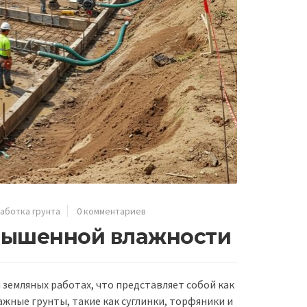
аботка грунта
0 комментариев
овышенной влажности
земляных работах, что представляет собой как
жные грунты, такие как суглинки, торфяники и