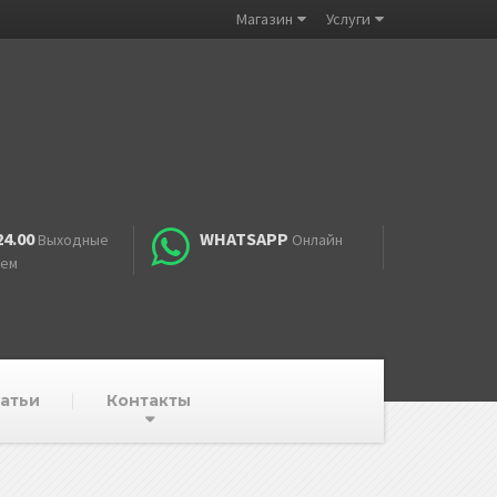
Магазин
Услуги
24.00
WHATSAPP
Выходные
Онлайн
аем
атьи
Контакты