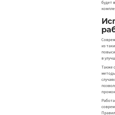
будет 
компле
Ис
ра
Соврем
из так
повыси
в улуч
Также 
методы
случая
позвол
промок
Работа
соврем
Правил