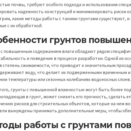
стые почвы, требуют особого подхода и использования специ
ировать надежность конструкций и минимизировать риски осе
трим, какие методы работы с такими грунтами существуют, 
ые с их обработкой.
обенности грунтов повыше
 с повышенным содержанием влаги обладают рядом специфиче
стабильность и поведение в процессе разработки. Одной из ос
я степень сжимаемости, что приводит к значительным просад
удерживают воду, что делает их подверженными временным 
нии температуры или сезонных колебаниях водоносных слоев.
того, грунты с повышенной влажностью могут быть более п
попадающая в грунт, может снизить его прочность, сделать е
ичению рисков для строительных объектов, которые на нем во
ели вынуждены принимать дополнительные меры, чтобы обес
тоды работы с грунтами п