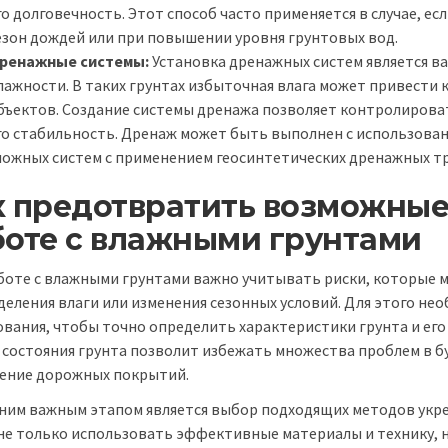
го долговечность. Этот способ часто применяется в случае, е
езон дождей или при повышении уровня грунтовых вод.
ренажные системы:
Установка дренажных систем является 
лажности. В таких грунтах избыточная влага может привести
бъектов. Создание системы дренажа позволяет контролироват
го стабильность. Дренаж может быть выполнен с использован
ложных систем с применением геосинтетических дренажных тр
к предотвратить возможны
боте с влажными грунтами
боте с влажными грунтами важно учитывать риски, которые м
деления влаги или изменения сезонных условий. Для этого не
ования, чтобы точно определить характеристики грунта и е
 состояния грунта позволит избежать множества проблем в бу
ение дорожных покрытий.
ним важным этапом является выбор подходящих методов укреп
не только использовать эффективные материалы и технику, н