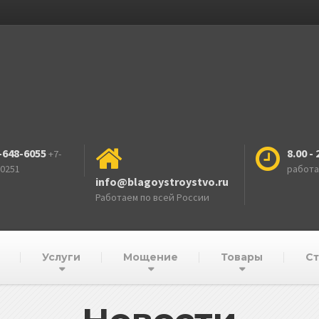
-648-6055
8.00 - 
+7-
-0251
работ
info@blagoystroystvo.ru
Работаем по всей России
Услуги
Мощение
Товары
Ст