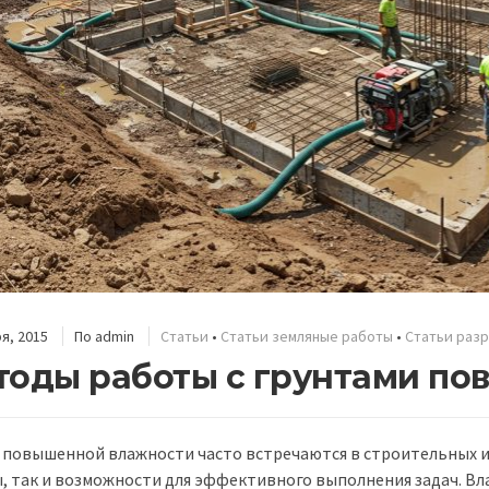
я, 2015
По
admin
Статьи
•
Статьи земляные работы
•
Статьи разр
тоды работы с грунтами п
 повышенной влажности часто встречаются в строительных и 
, так и возможности для эффективного выполнения задач. Вла