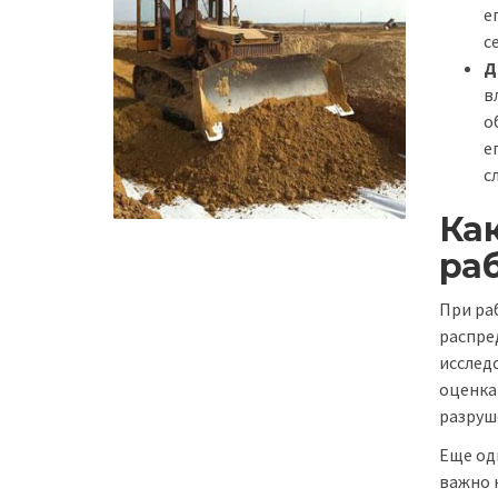
е
с
Д
в
о
е
с
Ка
ра
При ра
распре
исслед
оценка
разруш
Еще од
важно 