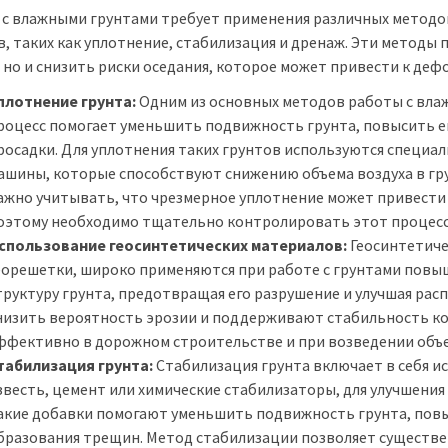
 с влажными грунтами требует применения различных методов
в, таких как уплотнение, стабилизация и дренаж. Эти методы
, но и снизить риски оседания, которое может привести к де
плотнение грунта:
Одним из основных методов работы с влаж
роцесс помогает уменьшить подвижность грунта, повысить е
росадки. Для уплотнения таких грунтов используются специа
ашины, которые способствуют снижению объема воздуха в гр
ажно учитывать, что чрезмерное уплотнение может привести 
оэтому необходимо тщательно контролировать этот процесс
спользование геосинтетических материалов:
Геосинтетичес
еорешетки, широко применяются при работе с грунтами повы
труктуру грунта, предотвращая его разрушение и улучшая рас
низить вероятность эрозии и поддерживают стабильность ко
ффективно в дорожном строительстве и при возведении объ
табилизация грунта:
Стабилизация грунта включает в себя и
звесть, цемент или химические стабилизаторы, для улучшения
акие добавки помогают уменьшить подвижность грунта, пов
бразования трещин. Метод стабилизации позволяет существе