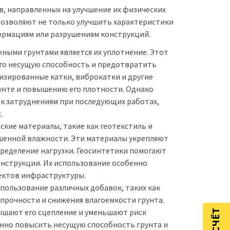
, направленных на улучшение их физических
 позволяют не только улучшить характеристики
формациям или разрушениям конструкций.
ными грунтами является их уплотнение. Этот
го несущую способность и предотвратить
лизированные катки, виброкатки и другие
унте и повышению его плотности. Однако
к затруднениям при последующих работах,
.
кие материалы, такие как геотекстиль и
шенной влажности. Эти материалы укрепляют
пределение нагрузки. Геосинтетики помогают
нструкции. Их использование особенно
ектов инфраструктуры.
спользование различных добавок, таких как
 прочности и снижения влагоемкости грунта.
ышают его сцепление и уменьшают риск
нно повысить несущую способность грунта и