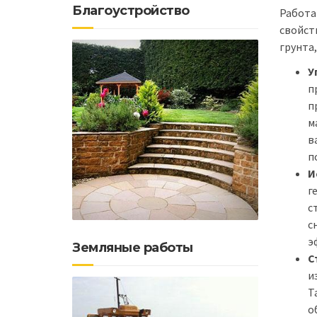
Благоустройство
Работа
свойст
грунта
У
п
п
м
в
п
И
г
с
с
э
Земляные работы
С
и
Т
о