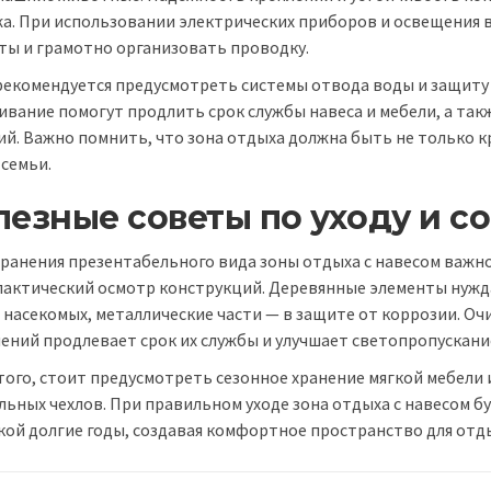
а. При использовании электрических приборов и освещения
ты и грамотно организовать проводку.
рекомендуется предусмотреть системы отвода воды и защиту 
ивание помогут продлить срок службы навеса и мебели, а та
ий. Важно помнить, что зона отдыха должна быть не только кр
 семьи.
лезные советы по уходу и 
хранения презентабельного вида зоны отдыха с навесом важно
актический осмотр конструкций. Деревянные элементы нужд
и насекомых, металлические части — в защите от коррозии. Оч
нений продлевает срок их службы и улучшает светопропускани
того, стоит предусмотреть сезонное хранение мягкой мебели
льных чехлов. При правильном уходе зона отдыха с навесом 
кой долгие годы, создавая комфортное пространство для отды