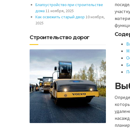
посиде
Благоустройство при строительстве
дома
11 ноября, 2025
участк
Как освежить старый двор
10 ноября,
матери
2025
функци
Соде
Строительство дорог
В
М
О
Б
П
Вы
Опреде
которы
удален
насажд
планир