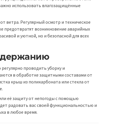
 важно использовать влагозащищённые
от ветра. Регулярный осмотр и техническое
кже предотвратят возникновение аварийных
асивой и уютной, но и безопасной для всех
содержанию
 регулярно проводить уборку и
аются в обработке защитными составами от
истка крыш из поликарбоната или стекла от
е.
 или её защиту от непогоды с помощью
будет радовать вас своей функциональностью и
ха в любое время.