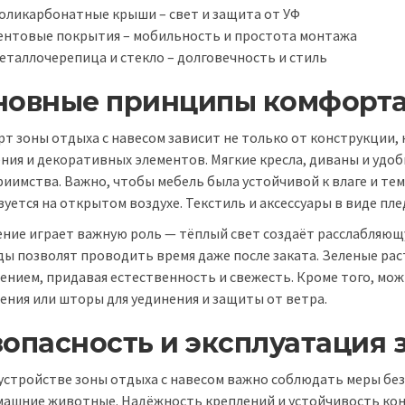
оликарбонатные крыши – свет и защита от УФ
ентовые покрытия – мобильность и простота монтажа
еталлочерепица и стекло – долговечность и стиль
новные принципы комфорта
т зоны отдыха с навесом зависит не только от конструкции, 
ния и декоративных элементов. Мягкие кресла, диваны и удо
риимства. Важно, чтобы мебель была устойчивой к влаге и те
уется на открытом воздухе. Текстиль и аксессуары в виде пле
ние играет важную роль — тёплый свет создаёт расслабляющ
ды позволят проводить время даже после заката. Зеленые ра
ением, придавая естественность и свежесть. Кроме того, м
ения или шторы для уединения и защиты от ветра.
опасность и эксплуатация 
устройстве зоны отдыха с навесом важно соблюдать меры безо
машние животные. Надёжность креплений и устойчивость ко