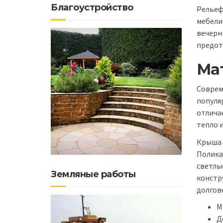
Благоустройство
Рельеф
мебели
вечерн
предот
Ма
Соврем
популя
отлича
тепло и
Крыша 
Полика
светлы
Земляные работы
констр
долгов
М
Д