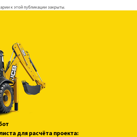
арии к этой публикации закрыты.
бот
листа для расчёта проекта: