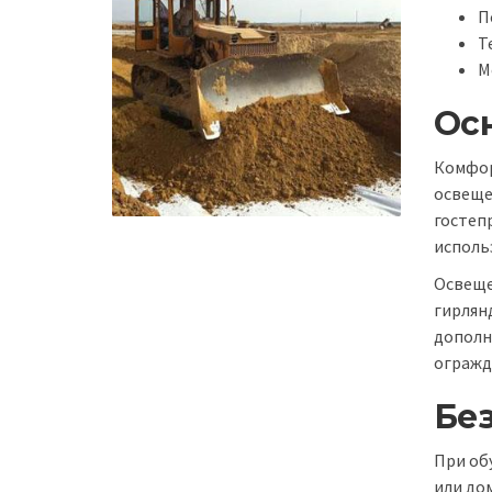
П
Т
М
Ос
Комфор
освеще
гостеп
использ
Освеще
гирлян
дополн
огражд
Без
При об
или до