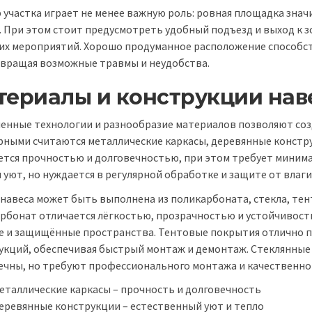
 участка играет не менее важную роль: ровная площадка знач
. При этом стоит предусмотреть удобный подъезд и выход к з
их мероприятий. Хорошо продуманное расположение способств
вращая возможные травмы и неудобства.
териалы и конструкции нав
енные технологии и разнообразие материалов позволяют соз
рными считаются металлические каркасы, деревянные констр
ется прочностью и долговечностью, при этом требует минима
 уют, но нуждается в регулярной обработке и защите от влаги
навеса может быть выполнена из поликарбоната, стекла, тен
рбонат отличается лёгкостью, прозрачностью и устойчивость
е и защищённые пространства. Тентовые покрытия отлично п
укций, обеспечивая быстрый монтаж и демонтаж. Стеклянные
ечны, но требуют профессионального монтажа и качественног
еталлические каркасы – прочность и долговечность
еревянные конструкции – естественный уют и тепло