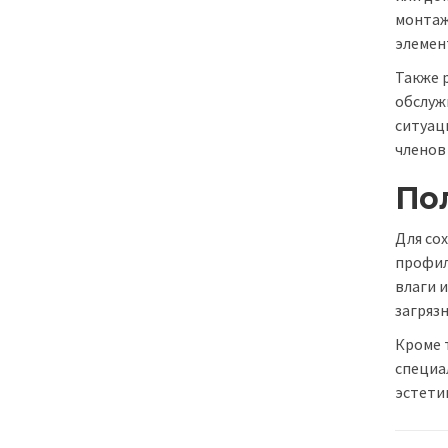
монтаж
элемен
Также 
обслуж
ситуац
членов
По
Для со
профил
влаги 
загряз
Кроме 
специа
эстети