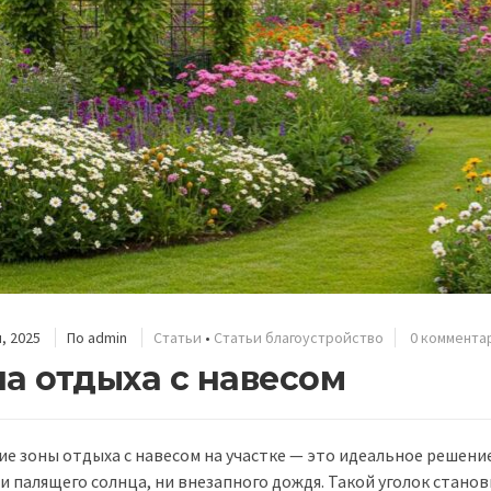
, 2025
По
admin
Статьи
•
Статьи благоустройство
0 коммента
а отдыха с навесом
е зоны отдыха с навесом на участке — это идеальное решение
ни палящего солнца, ни внезапного дождя. Такой уголок стано