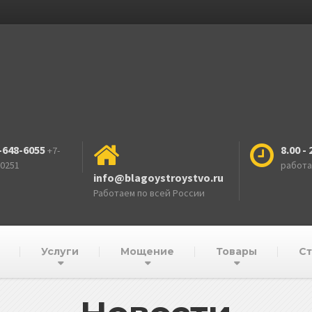
-648-6055
8.00 - 
+7-
-0251
работ
info@blagoystroystvo.ru
Работаем по всей России
Услуги
Мощение
Товары
Ст