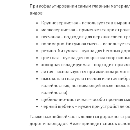
При асфальтировании самым главным материал
видов:
Крупнозернистая – используется в выравн
мелкозернистая – применяется при строи
песчаная – подходит для верхних слоев тр
полимерно-битумная смесь – используется
резино-битумная – нужна для беговых до
цветная – нужна для покрытия спортивны
холодная складируемая – подходит при ям
литая – используются при ямочном ремонт
высокоплотная уплотняемая и литая вибро
колейностью, возникающей после плохог
колейности)
щебеночно-мастичная – особо прочная см
черный щебень – нужен при устройстве о
Также важнейшей часть является дорожно-стро
дорог и площадок. Ниже приведет список основ