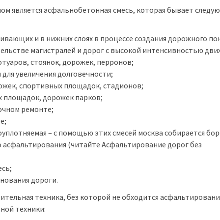
ом является асфальнобетонная смесь, которая бывает следу
ивающих и в нижних слоях в процессе создания дорожного по
тельстве магистралей и дорог с высокой интенсивностью дви
отуаров, стоянок, дорожек, перронов;
 для увеличения долговечности;
рожек, спортивных площадок, стадионов;
х площадок, дорожек парков;
очном ремонте;
е;
уплотняемая – с помощью этих смесей москва собирается бор
о асфальтирования (читайте Асфальтирование дорог без
есь;
снования дороги.
ительная техника, без которой не обходится асфальтирован
ной техники: