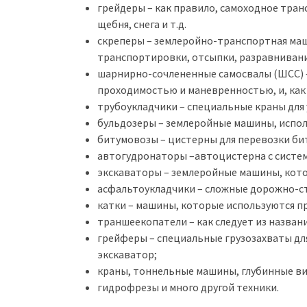
грейдеры – как правило, самоходное тран
щебня, снега и т.д.
скреперы – землеройно-транспортная машин
транспортировки, отсыпки, разравнивани
шарнирно-сочлененные самосвалы (ШСС) 
проходимостью и маневренностью, и, как 
трубоукладчики – специальные краны для 
бульдозеры – землеройные машины, испол
битумовозы – цистерны для перевозки би
автогудронаторы –автоцистерна с систе
экскаваторы – землеройные машины, кото
асфальтоукладчики – сложные дорожно-с
катки – машины, которые используются п
траншеекопатели – как следует из назван
грейферы – специальные грузозахваты дл
экскаватор;
краны, тоннельные машины, глубинные в
гидрофрезы и много другой техники.