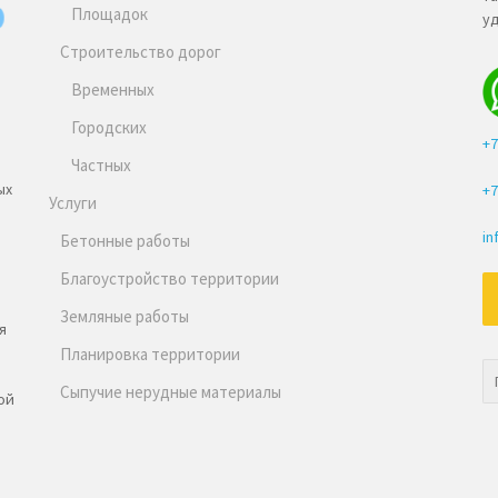
Площадок
уд
Строительство дорог
Временных
Городских
+7
Частных
ых
+7
Услуги
in
Бетонные работы
Благоустройство территории
Земляные работы
я
Планировка территории
Сыпучие нерудные материалы
ой