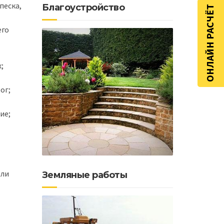
песка,
Благоустройство
ОНЛАЙН РАСЧЁТ
его
;
ог;
ие;
или
Земляные работы