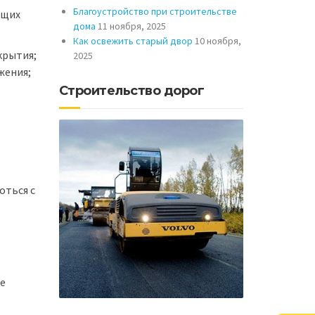
Благоустройство при строительстве
ющих
дома
11 ноября, 2025
Как освежить старый двор
10 ноября,
крытия;
2025
жения;
Строительство дорог
оться с
ие