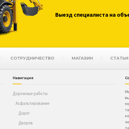
Выезд специалиста на объ
СОТРУДНИЧЕСТВО
МАГАЗИН
СТАТЬИ
Навигация
С
Мы
Дорожные работы
вы
Асфальтирование
по
та
Дорог
к
эн
Дворов
т