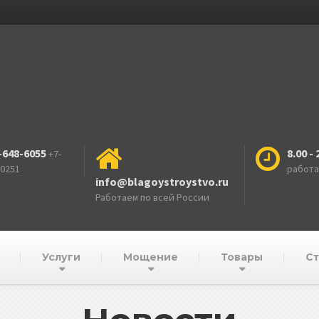
-648-6055
8.00 - 
+7-
-0251
работ
info@blagoystroystvo.ru
Работаем по всей России
Услуги
Мощение
Товары
Ст