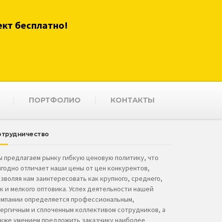
ект бесплатно!
ПОРТФОЛИО
КОНТАКТЫ
отрудничество
 предлагаем рынку гибкую ценовую политику, что
годно отличает наши цены от цен конкурентов,
зволяя нам заинтересовать как крупного, среднего,
к и мелкого оптовика. Успех деятельности нашей
омпании определяется профессиональным,
ергичным и сплоченным коллективом сотрудников, а
акже умением предложить заказчику наиболее