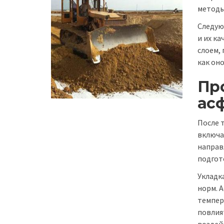
методы
Следую
и их к
слоем,
как он
Про
ас
После 
включа
направ
подгот
Укладк
норм. 
темпер
повлият
воздей