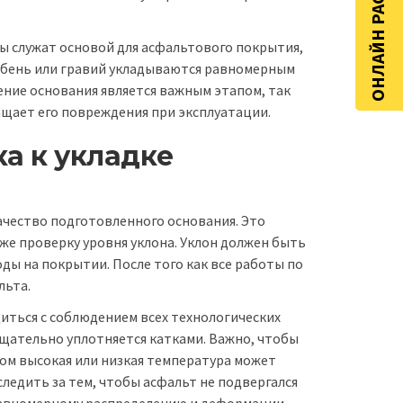
ОНЛАЙН РАСЧЁТ
ы служат основой для асфальтового покрытия,
Щебень или гравий укладываются равномерным
ение основания является важным этапом, так
ащает его повреждения при эксплуатации.
ка к укладке
ачество подготовленного основания. Это
кже проверку уровня уклона. Уклон должен быть
ды на покрытии. После того как все работы по
льта.
иться с соблюдением всех технологических
тщательно уплотняется катками. Важно, чтобы
ком высокая или низкая температура может
следить за тем, чтобы асфальт не подвергался
еравномерному распределению и деформации.