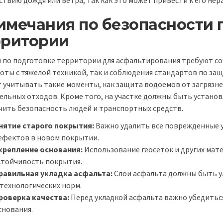
имечания по безопасности 
рритории
 по подготовке территории для асфальтирования требуют соб
боты с тяжелой техникой, так и соблюдения стандартов по з
т учитывать такие моменты, как защита водоемов от загрязн
ельных отходов. Кроме того, на участке должны быть устано
чить безопасность людей и транспортных средств.
нятие старого покрытия:
Важно удалить все поврежденные 
ефектов в новом покрытии.
крепление основания:
Использование геосеток и других мат
стойчивость покрытия.
равильная укладка асфальта:
Слои асфальта должны быть у
 технологических норм.
роверка качества:
Перед укладкой асфальта важно убедиться
снования.