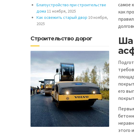
самое 
Благоустройство при строительстве
дома
11 ноября, 2025
как пр
Как освежить старый двор
10 ноября,
правил
2025
долгов
Ша
Строительство дорог
ас
Подгот
требов
площад
покрыт
его вы
покрыт
Первым
бетонн
неравн
этого 