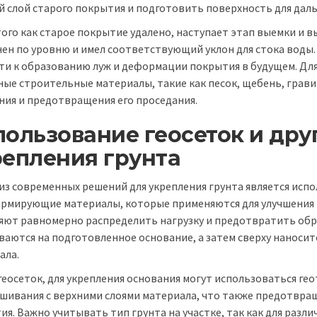
й слой старого покрытия и подготовить поверхность для дал
того как старое покрытие удалено, наступает этап выемки и в
ен по уровню и имел соответствующий уклон для стока воды
ти к образованию луж и деформации покрытия в будущем. Для
ные строительные материалы, такие как песок, щебень, гравий
ния и предотвращения его проседания.
ользование геосеток и дру
репления грунта
из современных решений для укрепления грунта является испо
армирующие материалы, которые применяются для улучшения 
яют равномерно распределить нагрузку и предотвратить обр
ваются на подготовленное основание, а затем сверху наносит
ала.
геосеток, для укрепления основания могут использоваться ге
шивания с верхними слоями материала, что также предотвра
ия. Важно учитывать тип грунта на участке, так как для разл