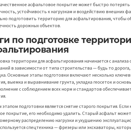
качественное асфальтовое покрытие может быстро потерять 
очность, устойчивость к нагрузкам и воздействию внешних фа
ьно подготовить территорию для асфальтирования, чтобы об
ечность дорожных объектов.
ги по подготовке территори
фальтирования
овка территории для асфальтирования начинается с анализа с
аний в зависимости от типа строительства — будь то дорога,
ка. Основные этапы подготовки включают несколько ключевых
ия, выемка и выравнивание грунта, укладка геосеток и основы
полнение с соблюдением всех норм и стандартов обеспечивае
ия.
 этапом подготовки является снятие старого покрытия. Если н
ое покрытие, его необходимо удалить. Старый асфальт может
омерному распределению нагрузки и ухудшению эксплуатацио
используется спецтехника — фрезеры или экскаваторы, кото