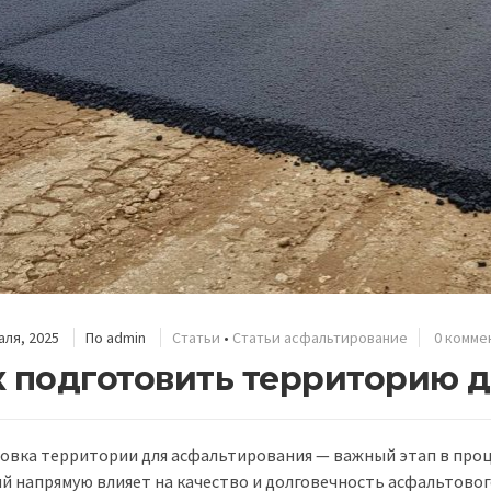
ля, 2025
По
admin
Статьи
•
Статьи асфальтирование
0 комме
к подготовить территорию 
овка территории для асфальтирования — важный этап в проце
й напрямую влияет на качество и долговечность асфальтовог