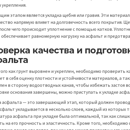
 укрепления.
щим этапом является укладка щебня или гравия. Эти материал
ачество напрямую влияет на долговечность всего покрытия. 
 после чего происходит уплотнение с помощью катков. Уплотн
о обеспечивает равномерную нагрузку на асфальт и предотвр
верка качества и подготов
фальта
того как грунт выровнен и укреплен, необходимо проверить к
ет в себя оценку плотности и устойчивости материалов, а та
лен в сторону водоотводных канав, чтобы избежать застоя во
овке основания завершены, можно приступать к укладке асфа
а асфальта — это завершающий этап, который должен провод
Асфальт укладывается в несколько слоев, каждый из которых 
атура асфальта при укладке была оптимальной, так как слиш
ь на его прочность и эластичность. Кроме того, необходимо 
ствию дождя или ветра, так как это может привести к его н