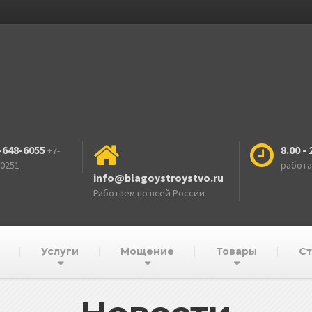
-648-6055
8.00 - 
+7-
-0251
работ
info@blagoystroystvo.ru
Работаем по всей России
Услуги
Мощение
Товары
Ст