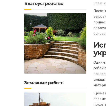
верхни
Благоустройство
После 
выровн
привес
различ
основа
Исп
ук
Одним 
собой 
позвол
уклады
Земляные работы
матери
Кроме 
переме
покрыт