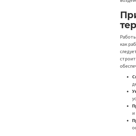
Пр
те
Работы
как ра
следуе
строит
обеспе
С
д
У
у
П
и
П
о