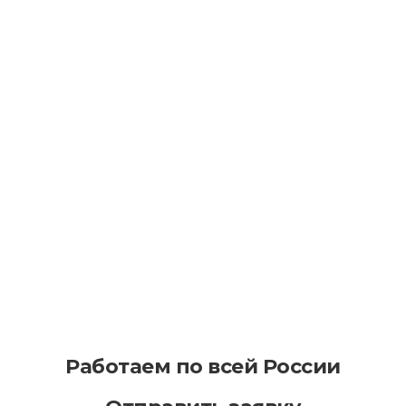
Факторы разрушения асфальтового
покрытия
Основные свойства асфальтобетонного
покрытия
Работаем по всей России