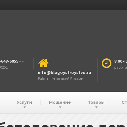
-648-6055
8.00 - 
+7-
-0251
работ
info@blagoystroystvo.ru
Работаем по всей России
Услуги
Мощение
Товары
Ст