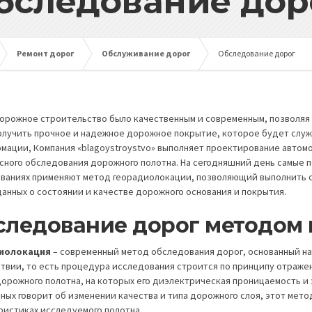
бследование дор
Ремонт дорог
Обслуживание дорог
Обследование дорог
орожное строительство было качественным и современным, позволяя 
олучить прочное и надежное дорожное покрытие, которое будет служ
мации, Компания «blagoystroystvo» выполняет проектирование автом
сного обследования дорожного полотна. На сегодняшний день самые 
ваниях применяют метод георадиолокации, позволяющий выполнить о
данных о состоянии и качестве дорожного основания и покрытия.
следование дорог методом
иолокация
– современный метод обследования дорог, основанный н
твии, то есть процедура исследования строится по принципу отражен
дорожного полотна, на которых его диэлектрическая проницаемость и
нных говорит об изменении качества и типа дорожного слоя, этот мето
ристиках исследуемого полотна.