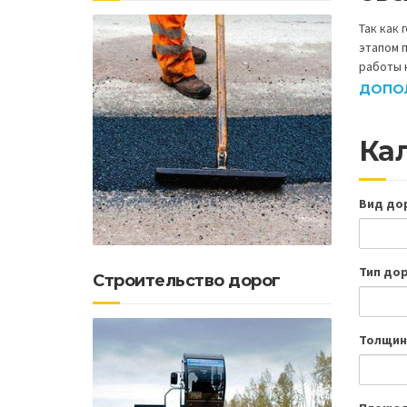
Так как
этапом 
работы 
ДОПО
Ка
Вид до
Тип до
Строительство дорог
Толщин