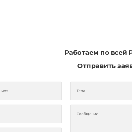
торы разрушения асфальтового
Основные свойства
покрытия
покр
Работаем по всей 
Отправить зая