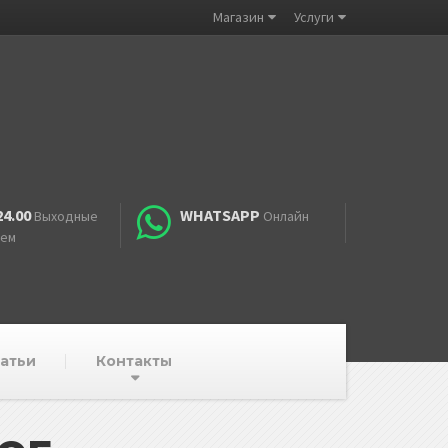
Магазин
Услуги
24.00
WHATSAPP
Выходные
Онлайн
аем
атьи
Контакты