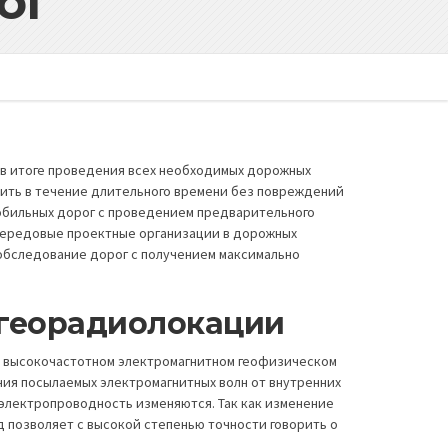
ог
в итоге проведения всех необходимых дорожных
ить в течение длительного времени без повреждений
обильных дорог с проведением предварительного
передовые проектные организации в дорожных
бследование дорог с получением максимально
 георадиолокации
а высокочастотном электромагнитном геофизическом
ия посылаемых электромагнитных волн от внутренних
 электропроводность изменяются. Так как изменение
д позволяет с высокой степенью точности говорить о