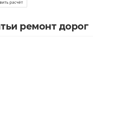
атьи ремонт дорог
Очистка тротуарной плитки
Как ухаживать за 