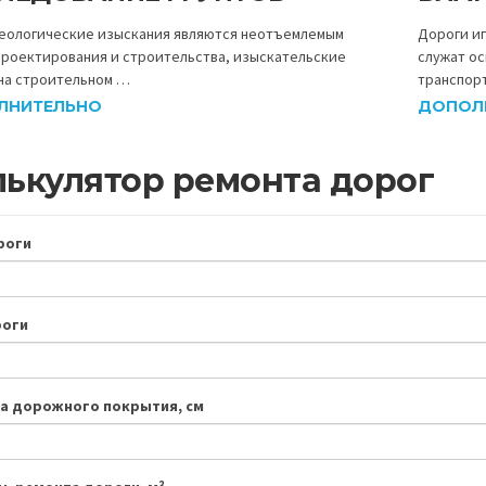
 геологические изыскания являются неотъемлемым
Дороги иг
проектирования и строительства, изыскательские
служат о
на строительном …
транспор
ЛНИТЕЛЬНО
ДОПОЛ
лькулятор ремонта дорог
роги
роги
а дорожного покрытия, см