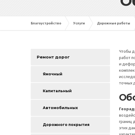
О
Благоустройство
Услуги
Дорожные работы
Чтобы д
Ремонт дорог
работ п
и дефор
комплек
Ямочный
исследо
точных 
Капитальный
Об
Автомобильных
Георад
воздейс
границ 
Дорожного покрытия
этих да
характе