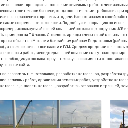
гии позволяет проводить выполнение земельных работ с минимальны
менном строительном бизнесе, когда экологические требования при 
ились по сравнению с прошлыми годами. Наша компания в своей рабо
 и самые современные технологии. Подробную информацию по использ
Например, используемый нашей компанией экскаватор погрузчик JCB и
/1м примерно за 7-8 часов. Стоимость аренды смены такой машины – о
тора на объект по Москве и ближайшим районам Подмосковья (районы
ах) , а также включены все налоги и ГСМ. Средняя продолжительность 
и сложности работ, менеджеры нашей компании смогут скоординирова
ть необходимую экскаваторную технику в зависимости от поставленн
у в шапке сайта.
т по словам: рытье котлованов, разработка котлованов, разработка гр
ние земляных работ, организация земляных работ, устройство котлова
 котлована, выкопать котлован, разработка котлованов и траншей, зем