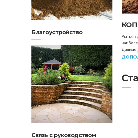
КОП
Благоустройство
Рытье т
наиболе
Данные 
ДОПО
Ста
Связь с руководством