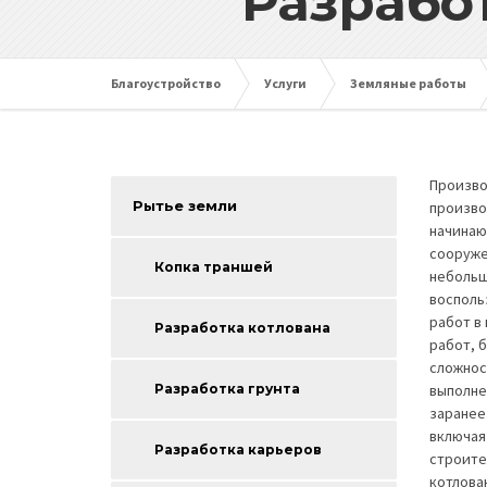
Разрабо
Благоустройство
Услуги
Земляные работы
Произво
Рытье земли
произво
начинаю
сооруже
Копка траншей
небольш
восполь
работ в
Разработка котлована
работ, 
сложност
Разработка грунта
выполне
заранее
включая
Разработка карьеров
строите
котлова