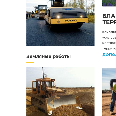
БЛА
ТЕР
Компани
услуг, с
местнос
террито
ДОПО
Земляные работы