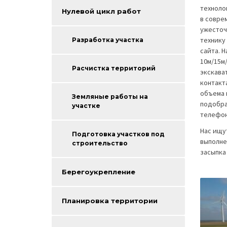
техноло
Нулевой цикл работ
в совре
ужесточ
технику
Разработка участка
сайта. 
10м/15м
Расчистка территорий
экскава
контакт
объема 
Земляные работы на
подобра
участке
телефон
Нас ищу
Подготовка участков под
выполне
строительство
засыпка
Берегоукрепление
Планировка территории