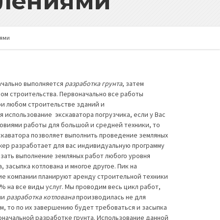
плениями
иями
ачально выполняется
разработка грунта
, затем
ом строительства. Первоначально все работы
ри любом строительстве зданий и
 использование экскаватора погрузчика, если у Вас
овиями работы для большой и средней техники, то
кскаватора позволяет выполнить проведение земляных
жер разработает для вас индивидуальную программу
азать выполнение земляных работ любого уровня
, засыпка котлована и многое другое. Пик на
гие компании планируют аренду строительной техники
 на все виды услуг. Мы проводим весь цикл работ,
ли
разработка котлована
производилась не для
ам, то по их завершению будет требоваться и засыпка
оначальной разработке грунта. Использование данной