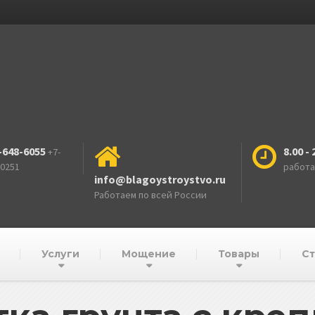
-648-6055
8.00 - 
+7-
-0251
работ
info@blagoystroystvo.ru
Работаем по всей России
Услуги
Мощение
Товары
Ст