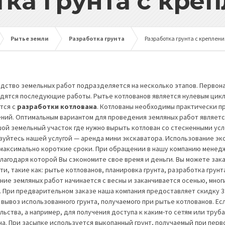
тка грунта с кре
Рытье земли
Разработка грунта
Разработка грунта с креплен
дство земельных работ подразделяется на несколько этапов. Первон
дятся последующие работы. Рытье котлованов является нулевым цикл
тся с
разработки котлована
. Котлованы необходимы практически п
ний. Оптимальным вариантом для проведения земляных работ является
ой земельный участок где нужно вырыть котлован со стесненными усл
зуйтесь нашей услугой — аренда мини экскаватора. Использование э
 максимально короткие сроки. При обращении в нашу компанию менед
благодаря которой Вы сэкономите свое время и деньги. Вы можете зак
и, такие как: рытье котлованов, планировка грунта, разработка грунта
ние земляных работ начинается с весны и заканчивается осенью, мно
. При предварительном заказе наша компания предоставляет скидку 3%
 вывоз использованного грунта, получаемого при рытье котлованов. Ес
льства, а например, для получения доступа к каким-то сетям или труб
на. При засыпке используется выкопанный грунт, получаемый при перв