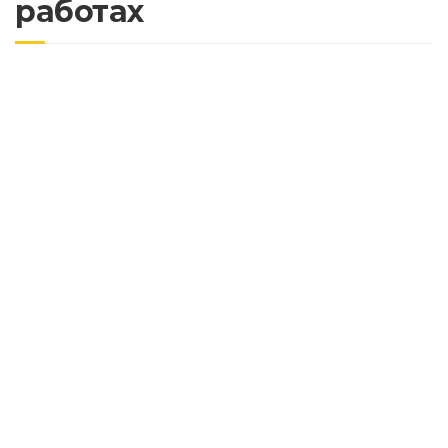
работах
Разработка грунта в горной местности