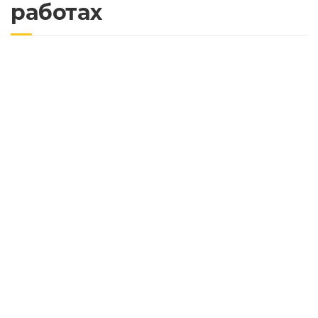
работах
Разработка грунта в горной местности