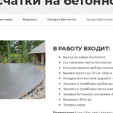
счатки на бетонн
рритории
Мощение
Укладка брусчатки
Укладка брусчатки 
В РАБОТУ ВХОДИТ:
Выезд на замер бесплатно
Составление сметы бесплатно
Консультация по выбору плитк
Выемка грунта до 20 см- 180р м 
Укладка геотекстиля (дарнит) —
Засыпка и трамбовка щебня до 
Засыпка и трамбовка песка или 
Заливка бетонного основания 3
Мощение 450 р м2
Затирка швов
Примечание
Если у Вас уже сделана