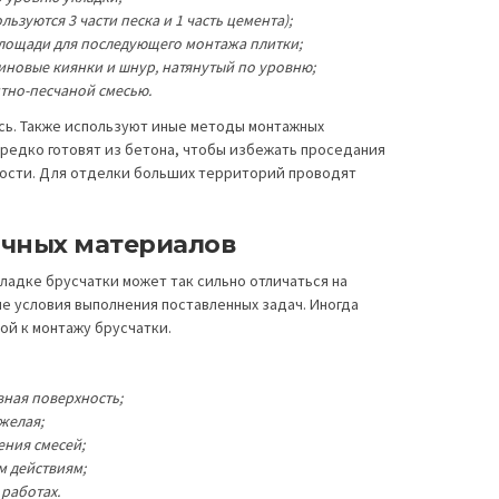
зуются 3 части песка и 1 часть цемента);
лощади для последующего монтажа плитки;
иновые киянки и шнур, натянутый по уровню;
тно-песчаной смесью.
ась. Также используют иные методы монтажных
ередко готовят из бетона, чтобы избежать проседания
ности. Для отделки больших территорий проводят
очных материалов
ладке брусчатки может так сильно отличаться на
ые условия выполнения поставленных задач. Иногда
ой к монтажу брусчатки.
ная поверхность;
желая;
ния смесей;
м действиям;
работах.