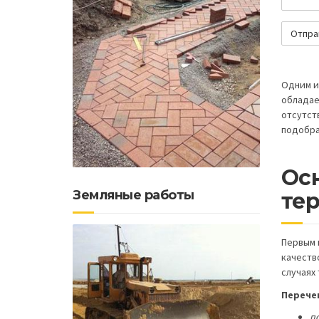
Одним и
обладае
отсутст
подобра
Ос
Земляные работы
те
Первым 
качеств
случаях
Перече
п