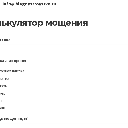
info@blagoystroystvo.ru
лькулятор мощения
щения
алы мощения
уарная плитка
чатка
дюры
кер
нь
няк
ь мощения, м²