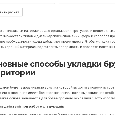
з оптимальных материалов для организации тротуаров и пешеходных 
т множеством типов и дизайнерских исполнений, форм и способов про
вие необходимости ухода добавляют преимуществ. Чтобы укладка тро
ть хороший материал, подготовить поверхность и провести монтажны
новные способы укладки бр
рритории
шагом будет выравнивание зоны, на которой вы хотите положить трот
о его выполнения имеет большое значение. После выравнивания необ
 такая основа замывается для более прочного основания. Часто испол
нь действий при работе следующий:
одготовить территорию, установить бордюры и натянуть шнур строго по