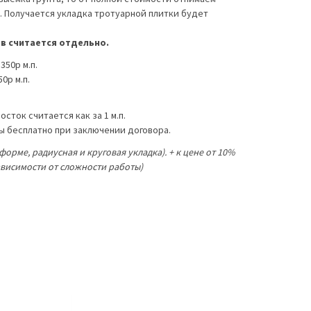
0. Получается укладка тротуарной плитки будет
в считается отдельно.
50р м.п.
0р м.п.
ток считается как за 1 м.п.
ты бесплатно при заключении договора.
орме, радиусная и круговая укладка). + к цене от 10%
зависимости от сложности работы)