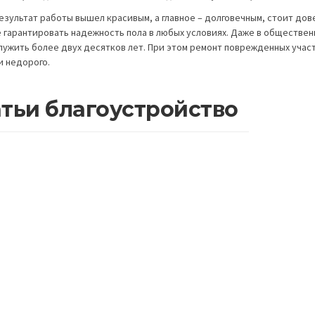
езультат работы вышел красивым, а главное – долговечным, стоит до
 гарантировать надежность пола в любых условиях. Даже в обществен
лужить более двух десятков лет. При этом ремонт поврежденных учас
и недорого.
тьи благоустройство
ология укладки тротуарной плитки
Технологи