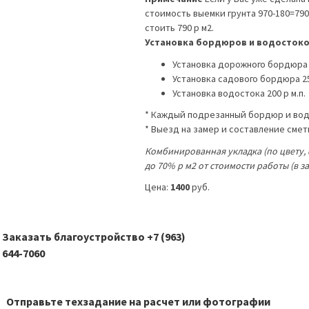
стоимость выемки грунта 970-180=79
стоить 790 р м2.
Установка бордюров и водостоко
Установка дорожного бордюра 3
Установка садового бордюра 25
Установка водостока 200 р м.п.
* Каждый подрезанный бордюр и водос
* Выезд на замер и составление сме
Комбинированная укладка (по цвету, ф
до 70% р м2 от стоимости работы (в 
Цена:
1400
руб.
Заказать благоустройство +7 (963)
644-7060
Отправьте техзадание на расчет или фотографии