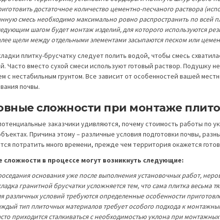
иготовить достаточное количество цементно-песчаного раствора (исполь
анную смесь необходимо максимально ровно распространить по всей п
ледующим шагом будет монтаж изделий, для которого используются рез
алее щели между отдельными элементами засыпаются песком или цемен
кладки плитку-брусчатку следует полить водой, чтобы смесь схватил
й. Часто вместо сухой смеси используют готовый раствор. Подушку н
ем с нестабильным грунтом. Все зависит от особенностей вашей мест
вания почвы.
овные сложности при монтаже плит
потенциальные заказчики удивляются, почему стоимость работы по ук
объектах. Причина этому – различные условия подготовки почвы, разн
тся потратить много времени, прежде чем территория окажется готов
 сложности в процессе могут возникнуть следующие:
роседания основания уже после выполнения установочных работ, неров
ладка гранитной брусчатки усложняется тем, что сама плитка весьма тя
ля различных условий требуются определенные особенности приготовле
аждый тип плиточных материалов требует особого подхода к монтажны
асто приходится сталкиваться с необходимостью уклона при монтажных 