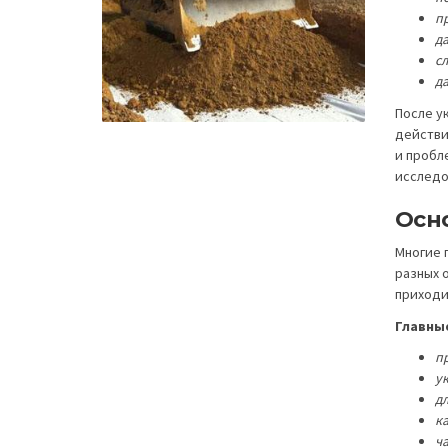
пр
д
с
д
После у
действи
и пробл
исследо
Осн
Многие 
разных 
приходи
Главные
п
ук
д
к
ч