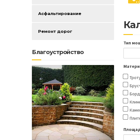
Асфальтирование
Ка
Ремонт дорог
Тип мо
Благоустройство
Матери
Трот
Брус
Бор
Клин
Каме
Плит
Площад