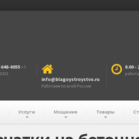
-648-6055
8.00 - 
+7-
-0251
работ
info@blagoystroystvo.ru
Работаем по всей России
Услуги
Мощение
Товары
Ст